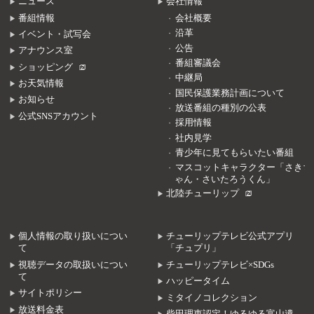
ニュース
会社情報
番組情報
会社概要
沿革
イベント・試写会
公告
アナウンス室
番組審議会
ショッピング
中継局
お天気情報
国民保護業務計画について
お知らせ
放送番組の種別の公表
公式SNSアカウント
採用情報
社内見学
青少年に見てもらいたい番組
マスコットキャラクター「さきち
ゃん・さいたろうくん」
北陸チューリップ
個人情報の取り扱いについ
チューリップテレビ公式アプリ
て
「チュプリ」
視聴データの取扱いについ
チューリップテレビ×SDGs
て
ハッピータイム
サイトポリシー
ミタイノコレクション
放送料金表
柴田理恵認定！ゆるゆる富山遺