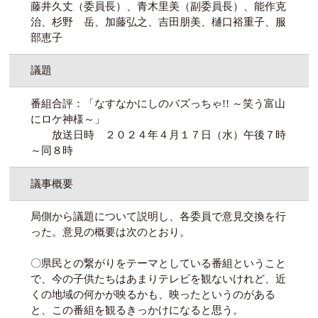
藤井久丈（委員長）、青木里美（副委員長）、能作克
治、杉野 岳、加藤弘之、吉田朋美、樋口裕重子、服
部恵子
議題
番組合評：「なすなかにしのバズっちゃ!! ～笑う富山
にロケ神様～」
放送日時 ２０２４年４月１７日（水）午後７時
～同８時
議事概要
局側から議題について説明し、各委員で意見交換を行
った。意見の概要は次のとおり。
〇県民との繋がりをテーマとしている番組ということ
で、今の子供たちはあまりテレビを観ないけれど、近
くの地域の何かが映るかも、映ったというのがある
と、この番組を観るきっかけになると思う。