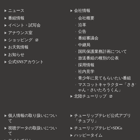
ニュース
会社情報
番組情報
会社概要
沿革
イベント・試写会
公告
アナウンス室
番組審議会
ショッピング
中継局
お天気情報
国民保護業務計画について
お知らせ
放送番組の種別の公表
公式SNSアカウント
採用情報
社内見学
青少年に見てもらいたい番組
マスコットキャラクター「さきち
ゃん・さいたろうくん」
北陸チューリップ
個人情報の取り扱いについ
チューリップテレビ公式アプリ
て
「チュプリ」
視聴データの取扱いについ
チューリップテレビ×SDGs
て
ハッピータイム