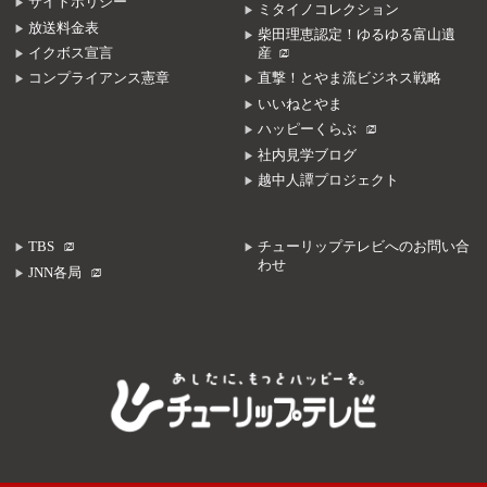
サイトポリシー
ミタイノコレクション
放送料金表
柴田理恵認定！ゆるゆる富山遺
イクボス宣言
産
コンプライアンス憲章
直撃！とやま流ビジネス戦略
いいねとやま
ハッピーくらぶ
社内見学ブログ
越中人譚プロジェクト
TBS
チューリップテレビへのお問い合
わせ
JNN各局