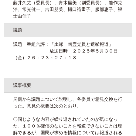
藤井久丈（委員長）、青木里美（副委員長）、能作克
治、常光健一、吉田朋美、樋口裕重子、服部恵子、福
士由佳子
議題
議題 番組合評：「崖縁 幽霊党員と選挙報道」
放送日時 ２０２５年５月３０日
（金）２６：２３～２７：１８
議事概要
局側から議題について説明し、各委員で意見交換を行
った。意見の概要は次のとおり。
〇同じような内容が繰り返されていたのが気になっ
た。１００％確信のないことを報道できないことは理
解できるが、国民が求める情報については報道される