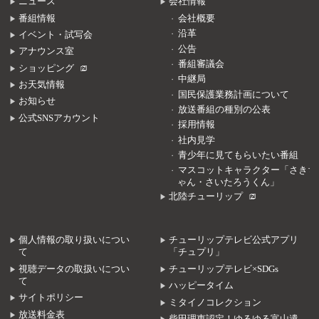
ニュース
会社情報
番組情報
会社概要
沿革
イベント・試写会
公告
アナウンス室
番組審議会
ショッピング
中継局
お天気情報
国民保護業務計画について
お知らせ
放送番組の種別の公表
公式SNSアカウント
採用情報
社内見学
青少年に見てもらいたい番組
マスコットキャラクター「さきち
ゃん・さいたろうくん」
北陸チューリップ
個人情報の取り扱いについ
チューリップテレビ公式アプリ
て
「チュプリ」
視聴データの取扱いについ
チューリップテレビ×SDGs
て
ハッピータイム
サイトポリシー
ミタイノコレクション
放送料金表
柴田理恵認定！ゆるゆる富山遺