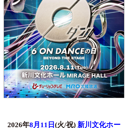
2026年
8⽉11⽇
(⽕/祝)
新川⽂化ホー