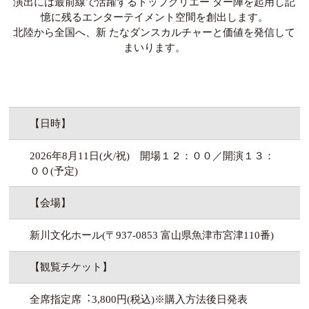
演出には最前線で活躍するトップクリエー ター陣を起⽤し記
憶に残るエンターテイメント空間を創出します。
北陸から全国へ、新 たなダンスカルチャーと価値を発信して
まいります。
【日時】
2026年8⽉11⽇(⽕/祝) 開場１２：００／開演１３：
００(予定)
【会場】
新川⽂化ホール(〒937-0853 富⼭県⿂津市宮津110番)
【観覧チケット】
全席指定席︓3,800円(税込)※購⼊⽅法後⽇発表