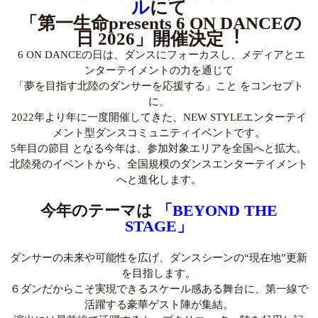
ル
にて
「第⼀⽣命presents 6 ON DANCEの
⽇ 2026」開催決定︕
6 ON DANCEの⽇は、ダンスにフォーカスし、メディアとエ
ンターテイメントの⼒を通じて
「夢を⽬指す北陸のダンサーを応援する」こと をコンセプト
に、
2022年より年に⼀度開催してきた、NEW STYLEエンターテイ
メント型ダンスコミュニティイベントです。
5年⽬の節⽬ となる今年は、参加対象エリアを全国へと拡⼤。
北陸発のイベントから、全国規模のダンスエンターテイメント
へと進化します。
今年のテーマは
「BEYOND THE
STAGE」
ダンサーの未来や可能性を広げ、ダンスシーンの“現在地”更新
を⽬指します。
６ダンだからこそ実現できるスケール感ある舞台に、第⼀線で
活躍する豪華ゲスト陣が集結。