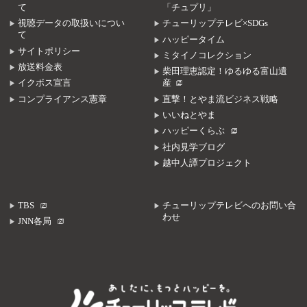
て
「チュプリ」
視聴データの取扱いについ
チューリップテレビ×SDGs
て
ハッピータイム
サイトポリシー
ミタイノコレクション
放送料金表
柴田理恵認定！ゆるゆる富山遺
イクボス宣言
産
コンプライアンス憲章
直撃！とやま流ビジネス戦略
いいねとやま
ハッピーくらぶ
社内見学ブログ
越中人譚プロジェクト
TBS
チューリップテレビへのお問い合
わせ
JNN各局