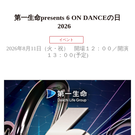
第⼀⽣命presents 6 ON DANCEの⽇
2026
イベント
2026年8月11日（火・祝） 開場１２：００／開演
１３：００(予定)