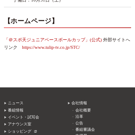
予備日：10月31日（土）
【ホームページ】
「＠スポ天ジュニアベースボールカップ」(公式)
外部サイトへ
リンク
https://www.tulip-tv.co.jp/STC/
ニュース
会社情報
番組情報
会社概要
沿革
イベント・試写会
公告
アナウンス室
番組審議会
ショッピング