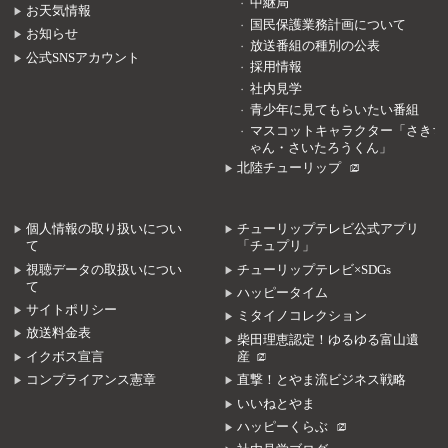
中継局
お天気情報
国民保護業務計画について
お知らせ
放送番組の種別の公表
公式SNSアカウント
採用情報
社内見学
青少年に見てもらいたい番組
マスコットキャラクター「さきち
ゃん・さいたろうくん」
北陸チューリップ
個人情報の取り扱いについ
チューリップテレビ公式アプリ
て
「チュプリ」
視聴データの取扱いについ
チューリップテレビ×SDGs
て
ハッピータイム
サイトポリシー
ミタイノコレクション
放送料金表
柴田理恵認定！ゆるゆる富山遺
イクボス宣言
産
コンプライアンス憲章
直撃！とやま流ビジネス戦略
いいねとやま
ハッピーくらぶ