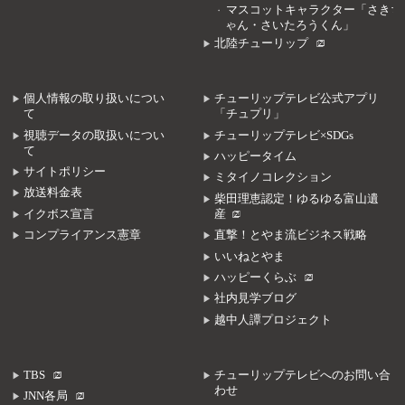
マスコットキャラクター「さきち
ゃん・さいたろうくん」
北陸チューリップ
個人情報の取り扱いについ
チューリップテレビ公式アプリ
て
「チュプリ」
視聴データの取扱いについ
チューリップテレビ×SDGs
て
ハッピータイム
サイトポリシー
ミタイノコレクション
放送料金表
柴田理恵認定！ゆるゆる富山遺
イクボス宣言
産
コンプライアンス憲章
直撃！とやま流ビジネス戦略
いいねとやま
ハッピーくらぶ
社内見学ブログ
越中人譚プロジェクト
TBS
チューリップテレビへのお問い合
わせ
JNN各局