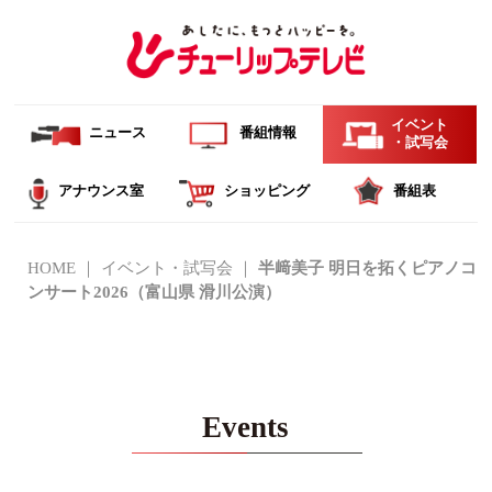
イベント
ニュース
番組情報
・試写会
アナウンス室
ショッピング
番組表
HOME
イベント・試写会
半﨑美子 明日を拓くピアノコ
ンサート2026（富山県 滑川公演）
Events