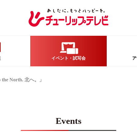
報
イベント
・試写会
ア
he North. 北へ。」
Events