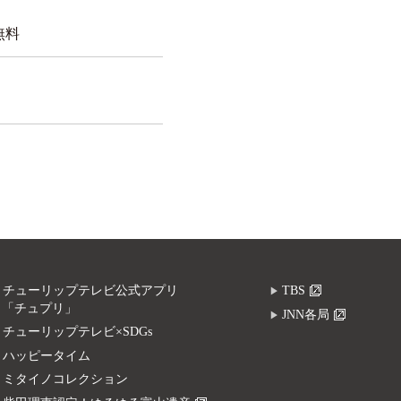
）無料
チューリップテレビ公式アプリ
TBS
「チュプリ」
JNN各局
チューリップテレビ×SDGs
ハッピータイム
ミタイノコレクション