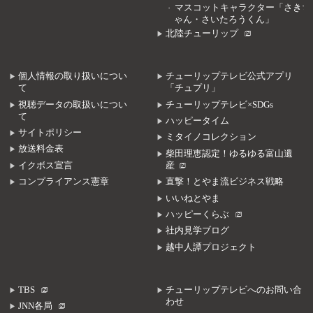
マスコットキャラクター「さきち
ゃん・さいたろうくん」
北陸チューリップ
個人情報の取り扱いについ
チューリップテレビ公式アプリ
て
「チュプリ」
視聴データの取扱いについ
チューリップテレビ×SDGs
て
ハッピータイム
サイトポリシー
ミタイノコレクション
放送料金表
柴田理恵認定！ゆるゆる富山遺
イクボス宣言
産
コンプライアンス憲章
直撃！とやま流ビジネス戦略
いいねとやま
ハッピーくらぶ
社内見学ブログ
越中人譚プロジェクト
TBS
チューリップテレビへのお問い合
わせ
JNN各局