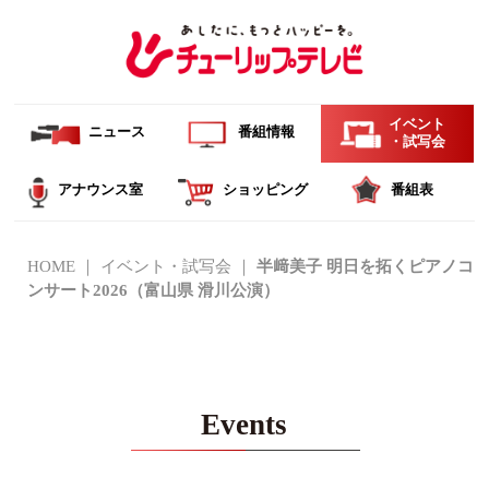
イベント
ニュース
番組情報
・試写会
アナウンス室
ショッピング
番組表
HOME
イベント・試写会
半﨑美子 明日を拓くピアノコ
ンサート2026（富山県 滑川公演）
Events