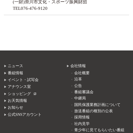
(一財)滑川市文化・スポーツ振興財団
TEL076-476-9120
ニュース
会社情報
番組情報
会社概要
沿革
イベント・試写会
公告
アナウンス室
番組審議会
ショッピング
中継局
お天気情報
国民保護業務計画について
お知らせ
放送番組の種別の公表
公式SNSアカウント
採用情報
社内見学
青少年に見てもらいたい番組