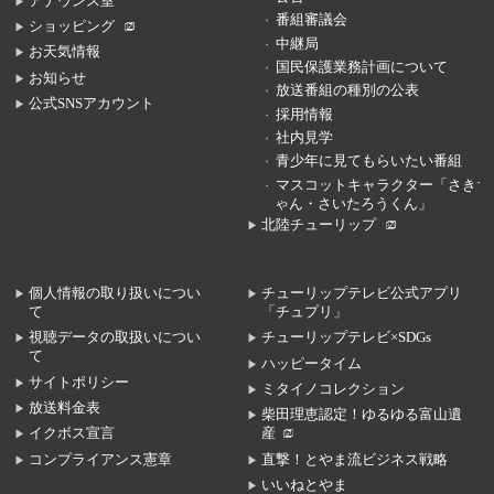
アナウンス室
番組審議会
ショッピング
中継局
お天気情報
国民保護業務計画について
お知らせ
放送番組の種別の公表
公式SNSアカウント
採用情報
社内見学
青少年に見てもらいたい番組
マスコットキャラクター「さきち
ゃん・さいたろうくん」
北陸チューリップ
個人情報の取り扱いについ
チューリップテレビ公式アプリ
て
「チュプリ」
視聴データの取扱いについ
チューリップテレビ×SDGs
て
ハッピータイム
サイトポリシー
ミタイノコレクション
放送料金表
柴田理恵認定！ゆるゆる富山遺
イクボス宣言
産
コンプライアンス憲章
直撃！とやま流ビジネス戦略
いいねとやま