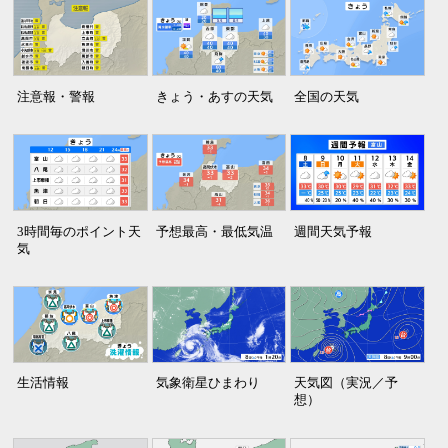
注意報・警報
きょう・あすの天気
全国の天気
3時間毎のポイント天
予想最高・最低気温
週間天気予報
気
生活情報
気象衛星ひまわり
天気図（実況／予
想）