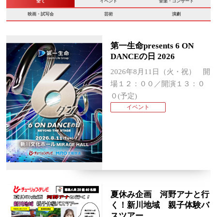
全て
イベント
音楽・コンサート
映画・試写会
芸術
演劇
第⼀⽣命presents 6 ON
DANCEの⽇ 2026
2026年8月11日（火・祝） 開
場１２：００／開演１３：０
０(予定)
イベント
夏休み企画 河野アナと行
く！新川地域 親子体験バ
スツアー