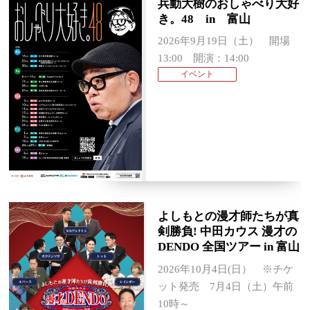
兵動大樹のおしゃべり大好
き。48 in 富山
2026年9月19日（土） 開場
13:00 開演：14:00
イベント
よしもとの漫才師たちが真
剣勝負! 中田カウス 漫才の
DENDO 全国ツアー in 富山
2026年10月4日(日） ※チケ
ット発売 7月4日（土）午前
10時～