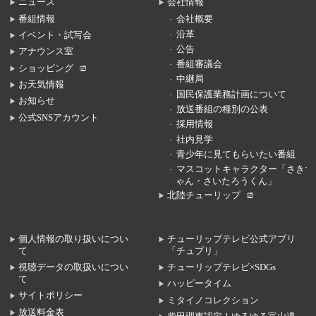
ニュース
会社情報
番組情報
会社概要
沿革
イベント・試写会
公告
アナウンス室
番組審議会
ショッピング
中継局
お天気情報
国民保護業務計画について
お知らせ
放送番組の種別の公表
公式SNSアカウント
採用情報
社内見学
青少年に見てもらいたい番組
マスコットキャラクター「さきち
ゃん・さいたろうくん」
北陸チューリップ
個人情報の取り扱いについ
チューリップテレビ公式アプリ
て
「チュプリ」
視聴データの取扱いについ
チューリップテレビ×SDGs
て
ハッピータイム
サイトポリシー
ミタイノコレクション
放送料金表