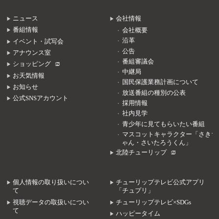
ニュース
会社情報
番組情報
会社概要
沿革
イベント・試写会
公告
アナウンス室
番組審議会
ショッピング
中継局
お天気情報
国民保護業務計画について
お知らせ
放送番組の種別の公表
公式SNSアカウント
採用情報
社内見学
青少年に見てもらいたい番組
マスコットキャラクター「さきち
ゃん・さいたろうくん」
北陸チューリップ
個人情報の取り扱いについ
チューリップテレビ公式アプリ
て
「チュプリ」
視聴データの取扱いについ
チューリップテレビ×SDGs
て
ハッピータイム