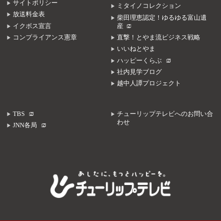
サイトポリシー
ミタイノコレクション
放送料金表
柴田理恵認定！ゆるゆる富山遺
イクボス宣言
産
コンプライアンス憲章
直撃！とやま流ビジネス戦略
いいねとやま
ハッピーくらぶ
社内見学ブログ
越中人譚プロジェクト
TBS
チューリップテレビへのお問い合
わせ
JNN各局