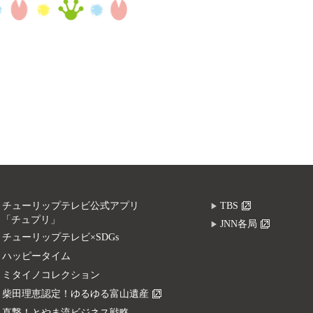
チューリップテレビ公式アプリ
TBS
「チュプリ」
JNN各局
チューリップテレビ×SDGs
ハッピータイム
ミタイノコレクション
柴田理恵認定！ゆるゆる富山遺産
直撃！とやま流ビジネス戦略