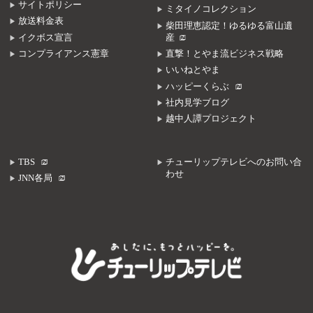
サイトポリシー
ミタイノコレクション
放送料金表
柴田理恵認定！ゆるゆる富山遺
イクボス宣言
産
コンプライアンス憲章
直撃！とやま流ビジネス戦略
いいねとやま
ハッピーくらぶ
社内見学ブログ
越中人譚プロジェクト
TBS
チューリップテレビへのお問い合
わせ
JNN各局