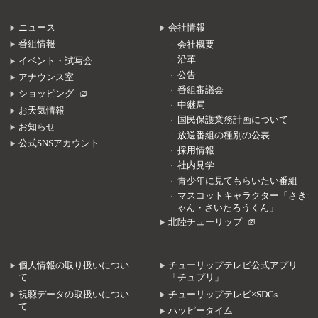
ニュース
会社情報
番組情報
会社概要
沿革
イベント・試写会
公告
アナウンス室
番組審議会
ショッピング
中継局
お天気情報
国民保護業務計画について
お知らせ
放送番組の種別の公表
公式SNSアカウント
採用情報
社内見学
青少年に見てもらいたい番組
マスコットキャラクター「さきち
ゃん・さいたろうくん」
北陸チューリップ
個人情報の取り扱いについ
チューリップテレビ公式アプリ
て
「チュプリ」
視聴データの取扱いについ
チューリップテレビ×SDGs
て
ハッピータイム