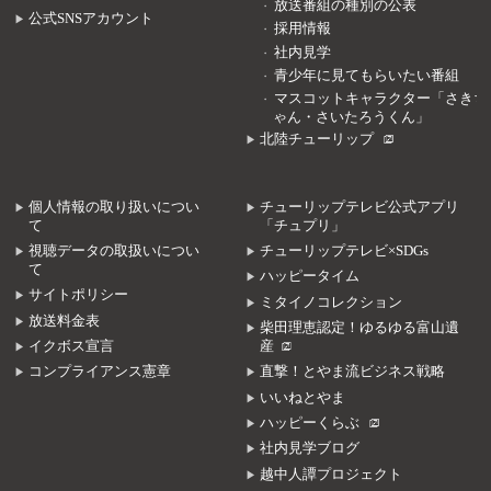
放送番組の種別の公表
公式SNSアカウント
採用情報
社内見学
青少年に見てもらいたい番組
マスコットキャラクター「さきち
ゃん・さいたろうくん」
北陸チューリップ
個人情報の取り扱いについ
チューリップテレビ公式アプリ
て
「チュプリ」
視聴データの取扱いについ
チューリップテレビ×SDGs
て
ハッピータイム
サイトポリシー
ミタイノコレクション
放送料金表
柴田理恵認定！ゆるゆる富山遺
イクボス宣言
産
コンプライアンス憲章
直撃！とやま流ビジネス戦略
いいねとやま
ハッピーくらぶ
社内見学ブログ
越中人譚プロジェクト