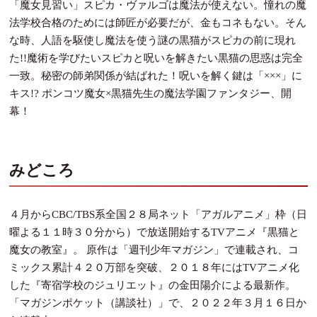
「魔女見習い」スピカ・ヴァルゴは魔法が使えない。憧れの魔
法学校合格のためには師匠が必要だが、金もコネもない。そん
な時、人語を駆使し魔法を使う謎の黒猫がスピカの前に現れ
た!!魔術を学びたいスピカと呪いを解きたい黒猫の思惑は完全
一致。秘密の師弟関係が結ばれた！呪いを解く鍵は「×××」に
キス!? ポンコツ魔女×黒猫先生の魔法学園ファンタジー、開
幕！
みどころ
４月からCBC/TBS系全国２８局ネット「アガルアニメ」枠（日
曜よる１１時３０分から）で放送開始するTVアニメ『黒猫と
魔女の教室』。 原作は「週刊少年マガジン」で連載され、コ
ミックス累計４２０万部を突破、２０１８年にはTVアニメ化
した『寄宿学校のジュリエット』の金田陽介による最新作。
「マガジンポケット（講談社）」で、２０２２年３月１６日か