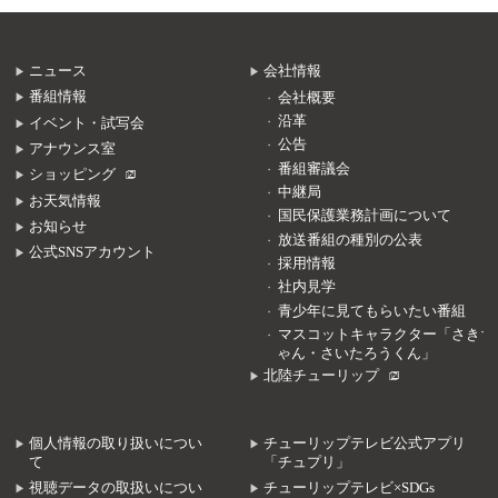
ニュース
会社情報
番組情報
会社概要
沿革
イベント・試写会
公告
アナウンス室
番組審議会
ショッピング
中継局
お天気情報
国民保護業務計画について
お知らせ
放送番組の種別の公表
公式SNSアカウント
採用情報
社内見学
青少年に見てもらいたい番組
マスコットキャラクター「さきち
ゃん・さいたろうくん」
北陸チューリップ
個人情報の取り扱いについ
チューリップテレビ公式アプリ
て
「チュプリ」
視聴データの取扱いについ
チューリップテレビ×SDGs