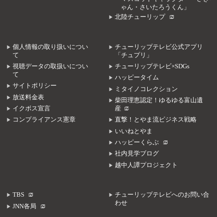
ゃん・さいたろうくん」
北陸チューリップ
個人情報の取り扱いについ
チューリップテレビ公式アプリ
て
「チュプリ」
視聴データの取扱いについ
チューリップテレビ×SDGs
て
ハッピータイム
サイトポリシー
ミタイノコレクション
放送料金表
柴田理恵認定！ゆるゆる富山遺
イクボス宣言
産
コンプライアンス憲章
直撃！とやま流ビジネス戦略
いいねとやま
ハッピーくらぶ
社内見学ブログ
越中人譚プロジェクト
TBS
チューリップテレビへのお問い合
わせ
JNN各局