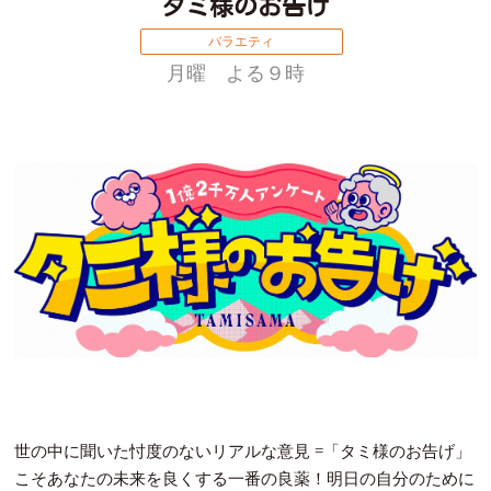
タミ様のお告げ
バラエティ
月曜 よる９時
世の中に聞いた忖度のないリアルな意見 =「タミ様のお告げ」
こそあなたの未来を良くする一番の良薬！明日の自分のために