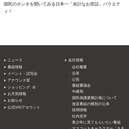
国民のホンネを聞いてみる日本一「余計なお世話」バラエテ
ィ！
ニュース
会社情報
番組情報
会社概要
沿革
イベント・試写会
公告
アナウンス室
番組審議会
ショッピング
中継局
お天気情報
国民保護業務計画について
お知らせ
放送番組の種別の公表
公式SNSアカウント
採用情報
社内見学
青少年に見てもらいたい番組
マスコットキャラクター「さきち