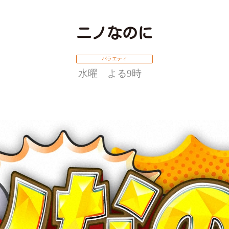
ニノなのに
バラエティ
水曜 よる9時