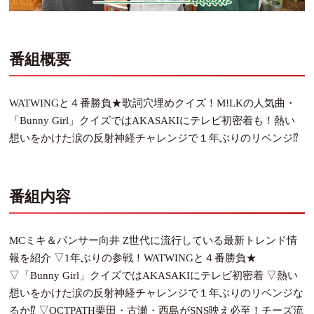
番組概要
WATWINGと４番勝負★歌詞穴埋めクイズ！M!LKの人気曲・
「Bunny Girl」クイズではAKASAKIにテレビ初密着も！熱い
想いをかけた涙の反射神経チャレンジで１年ぶりのリベンジ⁉
番組内容
MCミキ＆パンサー向井 Z世代に流行している最新トレンド情
報を紹介 ▽1年ぶりの参戦！WATWINGと４番勝負★
▽「Bunny Girl」クイズではAKASAKIにテレビ初密着 ▽熱い
想いをかけた涙の反射神経チャレンジで１年ぶりのリベンジな
るか⁉ ▽OCTPATH栗田・古瀬・西島がSNS映え必至！チーズ流