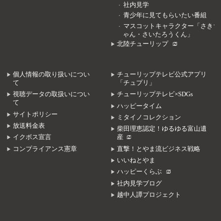
社内見学
青少年に見てもらいたい番組
マスコットキャラクター「さきち
ゃん・さいたろうくん」
北陸チューリップ
個人情報の取り扱いについ
チューリップテレビ公式アプリ
て
「チュプリ」
視聴データの取扱いについ
チューリップテレビ×SDGs
て
ハッピータイム
サイトポリシー
ミタイノコレクション
放送料金表
柴田理恵認定！ゆるゆる富山遺
イクボス宣言
産
コンプライアンス憲章
直撃！とやま流ビジネス戦略
いいねとやま
ハッピーくらぶ
社内見学ブログ
越中人譚プロジェクト