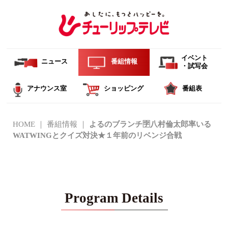
イベント
ニュース
番組情報
・試写会
アナウンス室
ショッピング
番組表
HOME
番組情報
よるのブランチ🈑八村倫太郎率いる
WATWINGとクイズ対決★１年前のリベンジ合戦
Program Details