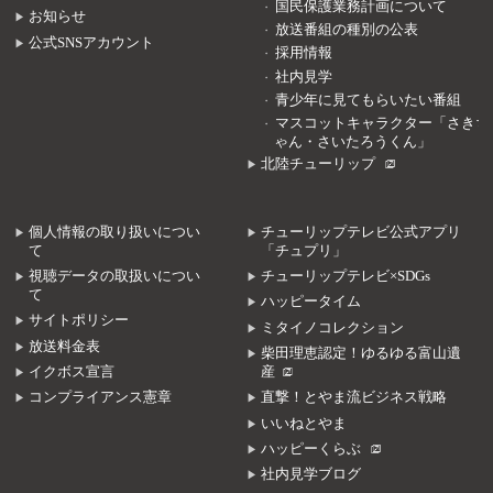
国民保護業務計画について
お知らせ
放送番組の種別の公表
公式SNSアカウント
採用情報
社内見学
青少年に見てもらいたい番組
マスコットキャラクター「さきち
ゃん・さいたろうくん」
北陸チューリップ
個人情報の取り扱いについ
チューリップテレビ公式アプリ
て
「チュプリ」
視聴データの取扱いについ
チューリップテレビ×SDGs
て
ハッピータイム
サイトポリシー
ミタイノコレクション
放送料金表
柴田理恵認定！ゆるゆる富山遺
イクボス宣言
産
コンプライアンス憲章
直撃！とやま流ビジネス戦略
いいねとやま
ハッピーくらぶ
社内見学ブログ