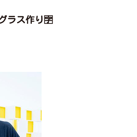
グラス作り🈑