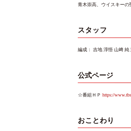
青木崇高、ウイスキーの
スタッフ
編成： 吉地 淳悟 山﨑 純
公式ページ
☆番組ＨＰ
https://www.tbs.
おことわり