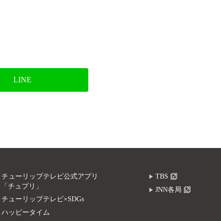
LINE
チューリップテレビ公式アプリ
TBS
「チュプリ」
JNN各局
チューリップテレビ×SDGs
ハッピータイム