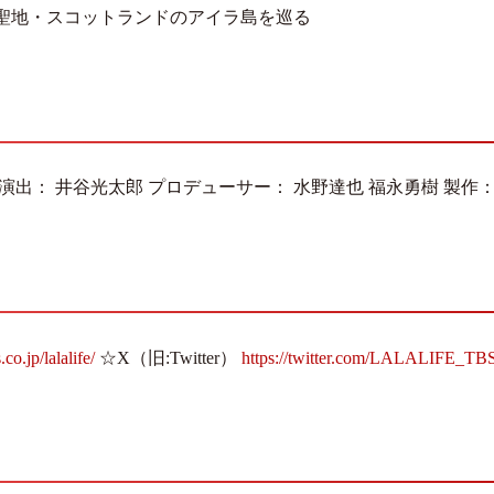
聖地・スコットランドのアイラ島を巡る
 演出： 井谷光太郎 プロデューサー： 水野達也 福永勇樹 製作： T
co.jp/lalalife/
☆X（旧:Twitter）
https://twitter.com/LALALIFE_TB