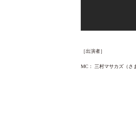
［出演者］
MC： 三村マサカズ（さ