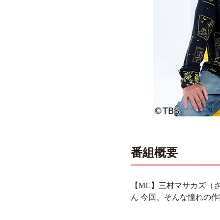
番組概要
【MC】三村マサカズ（
ん 今回、そんな憧れの