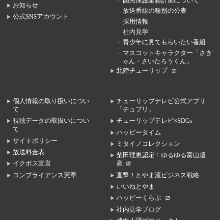
国民保護業務計画について
お知らせ
放送番組の種別の公表
公式SNSアカウント
採用情報
社内見学
青少年に見てもらいたい番組
マスコットキャラクター「さきち
ゃん・さいたろうくん」
北陸チューリップ
個人情報の取り扱いについ
チューリップテレビ公式アプリ
て
「チュプリ」
視聴データの取扱いについ
チューリップテレビ×SDGs
て
ハッピータイム
サイトポリシー
ミタイノコレクション
放送料金表
柴田理恵認定！ゆるゆる富山遺
イクボス宣言
産
コンプライアンス憲章
直撃！とやま流ビジネス戦略
いいねとやま
ハッピーくらぶ
社内見学ブログ