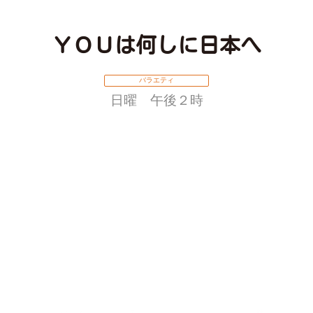
ＹＯＵは何しに日本へ
バラエティ
日曜 午後２時