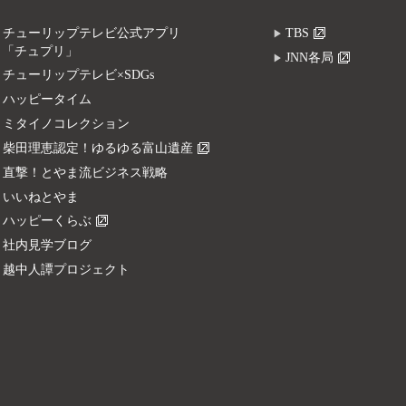
チューリップテレビ公式アプリ
TBS
「チュプリ」
JNN各局
チューリップテレビ×SDGs
ハッピータイム
ミタイノコレクション
柴田理恵認定！ゆるゆる富山遺産
直撃！とやま流ビジネス戦略
いいねとやま
ハッピーくらぶ
社内見学ブログ
越中人譚プロジェクト