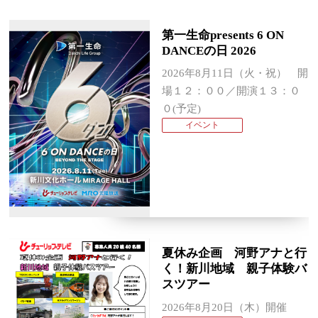
第⼀⽣命presents 6 ON
DANCEの⽇ 2026
2026年8月11日（火・祝） 開
場１２：００／開演１３：０
０(予定)
イベント
夏休み企画 河野アナと行
く！新川地域 親子体験バ
スツアー
2026年8月20日（木）開催