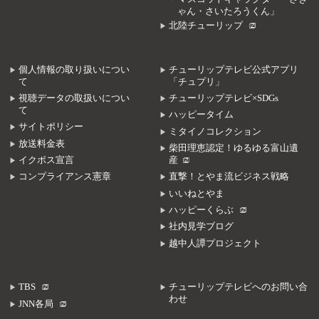
ゃん・さいたろうくん」
北陸チューリップ
個人情報の取り扱いについ
チューリップテレビ公式アプリ
て
「チュプリ」
視聴データの取扱いについ
チューリップテレビ×SDGs
て
ハッピータイム
サイトポリシー
ミタイノコレクション
放送料金表
柴田理恵認定！ゆるゆる富山遺
イクボス宣言
産
コンプライアンス憲章
直撃！とやま流ビジネス戦略
いいねとやま
ハッピーくらぶ
社内見学ブログ
越中人譚プロジェクト
TBS
チューリップテレビへのお問い合
わせ
JNN各局