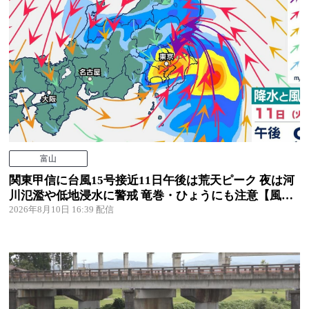
富山
関東甲信に台風15号接近11日午後は荒天ピーク 夜は河
川氾濫や低地浸水に警戒 竜巻・ひょうにも注意【風と
雨のシミュレーション】
2026年8月10日 16:39