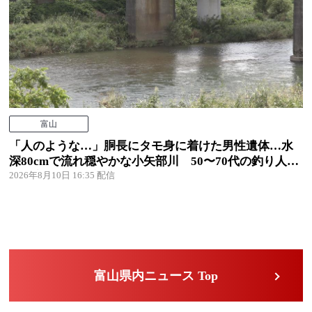
富山
「人のような…」胴長にタモ身に着けた男性遺体…水
深80cmで流れ穏やかな小矢部川 50〜70代の釣り人
か 富山・小矢部市
2026年8月10日 16:35
富山県内ニュース Top