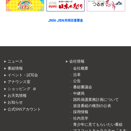
ニュース
会社情報
番組情報
会社概要
沿革
イベント・試写会
公告
アナウンス室
番組審議会
ショッピング
中継局
お天気情報
国民保護業務計画について
お知らせ
放送番組の種別の公表
公式SNSアカウント
採用情報
社内見学
青少年に見てもらいたい番組
マスコットキャラクター「さきち