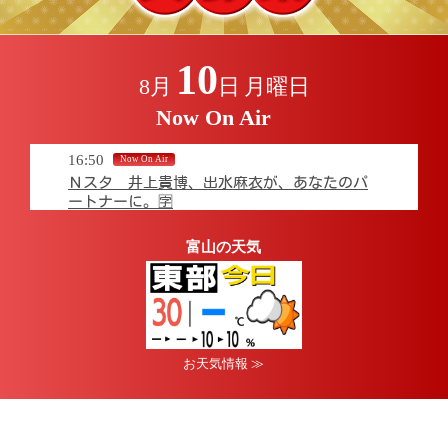
10
8月
日
月曜日
Now On Air
16:50
Ｎスタ 井上貴博、出水麻衣が、あなたのパ
ートナーに。🈑
18:15
富山の天気
ニュース６ ▽甲子園初戦に挑む高岡商業
注目の試合を速報で
19:00
ＣＤＴＶライブ！ライブ！🈑🈓★1位の曲だけ
スペシャル！
お天気情報 ≫