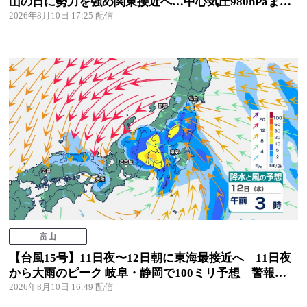
山の日に勢力を強め関東接近へ…中心気圧980hPaまで
発達、最大瞬間風速35mの強風警戒【風と雨のシミュ
2026年8月10日 17:25
レーション】
富山
【台風15号】11日夜〜12日朝に東海最接近へ 11日夜
から大雨のピーク 岐阜・静岡で100ミリ予想 警報級
の大雨となる可能性も【風と雨のシミュレーション】
2026年8月10日 16:49