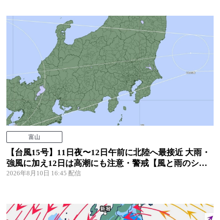
富山
【台風15号】11日夜〜12日午前に北陸へ最接近 大雨・
強風に加え12日は高潮にも注意・警戒【風と雨のシミ
ュレーション】
2026年8月10日 16:45