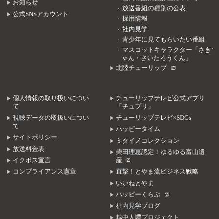
お知らせ
放送番組の種別の公表
公式SNSアカウント
採用情報
社内見学
青少年に見てもらいたい番組
マスコットキャラクター「さきち
ゃん・さいたろうくん」
北陸チューリップ
個人情報の取り扱いについ
チューリップテレビ公式アプリ
て
「チュプリ」
視聴データの取扱いについ
チューリップテレビ×SDGs
て
ハッピータイム
サイトポリシー
ミタイノコレクション
放送料金表
柴田理恵認定！ゆるゆる富山遺
イクボス宣言
産
コンプライアンス憲章
直撃！とやま流ビジネス戦略
いいねとやま
ハッピーくらぶ
社内見学ブログ
越中人譚プロジェクト