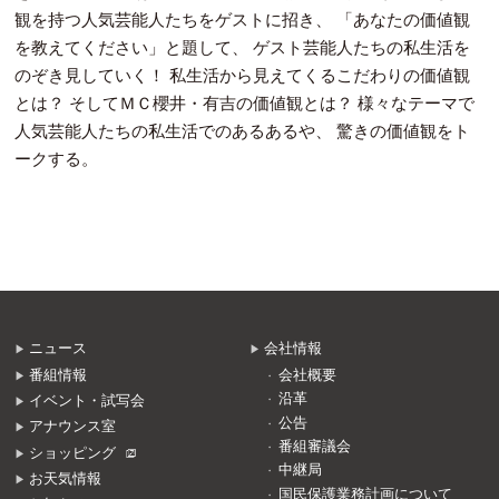
観を持つ人気芸能人たちをゲストに招き、 「あなたの価値観
を教えてください」と題して、 ゲスト芸能人たちの私生活を
のぞき見していく！ 私生活から見えてくるこだわりの価値観
とは？ そしてＭＣ櫻井・有吉の価値観とは？ 様々なテーマで
人気芸能人たちの私生活でのあるあるや、 驚きの価値観をト
ークする。
ニュース
会社情報
番組情報
会社概要
沿革
イベント・試写会
公告
アナウンス室
番組審議会
ショッピング
中継局
お天気情報
国民保護業務計画について