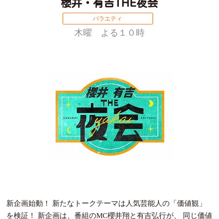
櫻井・有吉THE夜会
バラエティ
木曜 よる１０時
新企画始動！ 新たなトークテーマは人気芸能人の「価値観」
を検証！ 新企画は、番組のMC櫻井翔と有吉弘行が、 同じ価値