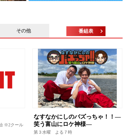
その他
番組表
なすなかにしのバズっちゃ！！―
笑う富山にロケ神様―
始 ※2クール
第３水曜 よる７時