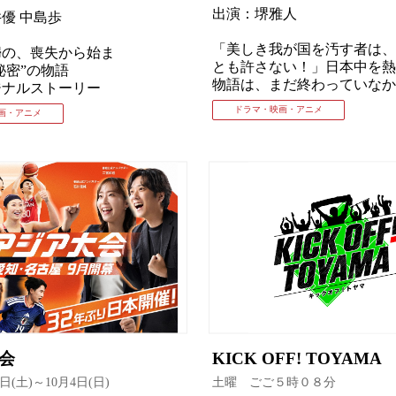
出演：堺雅人
優 中島歩
「美しき我が国を汚す者は、
婦の、喪失から始ま
とも許さない！」日本中を熱
秘密”の物語
物語は、まだ終わっていなか
ジナルストーリー
ドラマ・映画・アニメ
画・アニメ
大会
KICK OFF! TOYAMA
9日(土)～10月4日(日)
土曜 ごご５時０８分