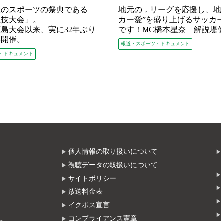
大のスポーツの祭典である
地元のＪリーグを応援し、地
競技大会」。
カー愛”を盛り上げるサッカ
の広島大会以来、実に32年ぶり
です！MC橋本星奈 解説堤
本開催。
報道・スポーツ・ドキュメント
・ドキュメント
個人情報の取り扱いについて
視聴データの取扱いについて
サイトポリシー
放送料金表
イクボス宣言
コンプライアンス憲章