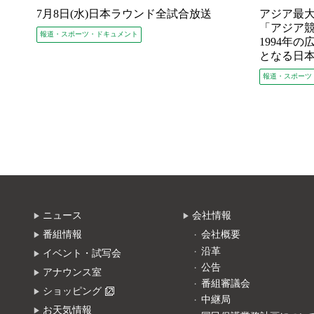
7月8日(水)日本ラウンド全試合放送
アジア最
「アジア
報道・スポーツ・ドキュメント
1994年
となる日
報道・スポーツ
ニュース
会社情報
番組情報
会社概要
沿革
イベント・試写会
公告
アナウンス室
番組審議会
ショッピング
中継局
お天気情報