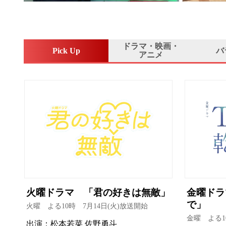
ドラマ・映画・
Pick Up
バ
アニメ
火曜ドラマ 「君の好きは無敵」
金曜ドラ
で」
火曜 よる10時 7月14日(火)放送開始
金曜 よる1
出演：松本若菜 佐野勇斗