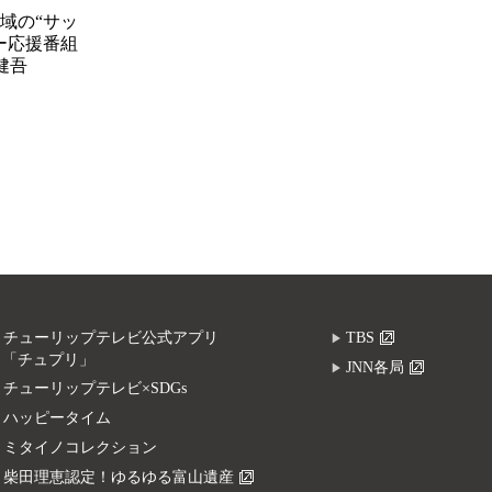
域の“サッ
ー応援番組
健吾
チューリップテレビ公式アプリ
TBS
「チュプリ」
JNN各局
チューリップテレビ×SDGs
ハッピータイム
ミタイノコレクション
柴田理恵認定！ゆるゆる富山遺産