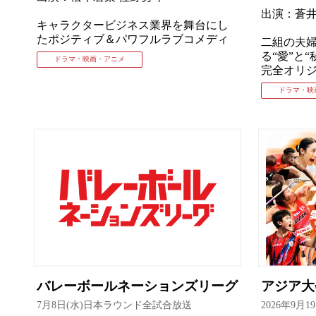
出演：蒼井
キャラクタービジネス業界を舞台にし
たポジティブ＆パワフルラブコメディ
⼆組の夫
る“愛”と“
ドラマ・映画・アニメ
完全オリ
ドラマ・映
バレーボールネーションズリーグ
アジア
7月8日(水)日本ラウンド全試合放送
2026年9月1