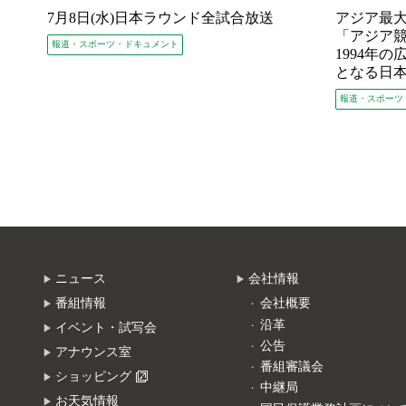
7月8日(水)日本ラウンド全試合放送
アジア最
「アジア
報道・スポーツ・ドキュメント
1994年
となる日
報道・スポーツ
ニュース
会社情報
番組情報
会社概要
沿革
イベント・試写会
公告
アナウンス室
番組審議会
ショッピング
中継局
お天気情報