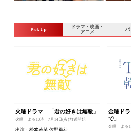
ドラマ・映画・
Pick Up
バ
アニメ
火曜ドラマ 「君の好きは無敵」
金曜ドラ
で」
火曜 よる10時 7月14日(火)放送開始
金曜 よる1
出演：松本若菜 佐野勇斗