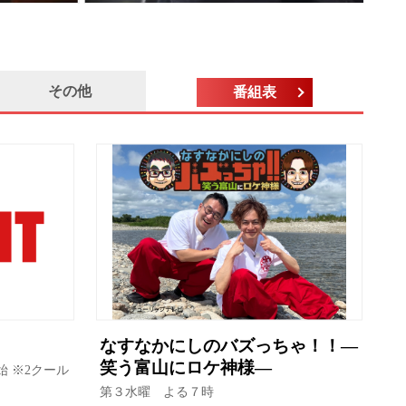
その他
番組表
なすなかにしのバズっちゃ！！―
笑う富山にロケ神様―
始 ※2クール
第３水曜 よる７時