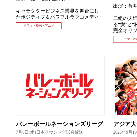
出演：蒼井
キャラクタービジネス業界を舞台にし
たポジティブ＆パワフルラブコメディ
⼆組の夫
る“愛”と“
ドラマ・映画・アニメ
完全オリ
ドラマ・映
バレーボールネーションズリーグ
アジア
7月8日(水)日本ラウンド全試合放送
2026年9月1