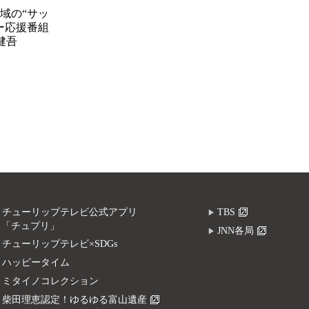
域の“サッ
ー応援番組
健吾
チューリップテレビ公式アプリ
TBS
「チュプリ」
JNN各局
チューリップテレビ×SDGs
ハッピータイム
ミタイノコレクション
柴田理恵認定！ゆるゆる富山遺産