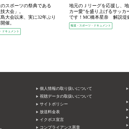
大のスポーツの祭典である
地元のＪリーグを応援し、地
競技大会」。
カー愛”を盛り上げるサッカ
の広島大会以来、実に32年ぶり
です！MC橋本星奈 解説堤
本開催。
報道・スポーツ・ドキュメント
・ドキュメント
個人情報の取り扱いについて
視聴データの取扱いについて
サイトポリシー
放送料金表
イクボス宣言
コンプライアンス憲章