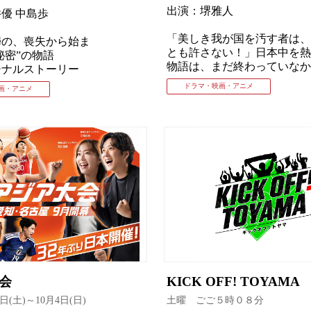
出演：堺雅人
優 中島歩
「美しき我が国を汚す者は、
婦の、喪失から始ま
とも許さない！」日本中を熱
秘密”の物語
物語は、まだ終わっていなか
ジナルストーリー
ドラマ・映画・アニメ
画・アニメ
大会
KICK OFF! TOYAMA
9日(土)～10月4日(日)
土曜 ごご５時０８分