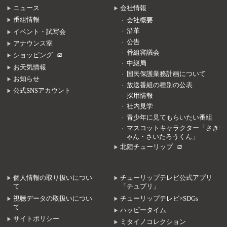
ニュース
会社情報
番組情報
会社概要
沿革
イベント・試写会
公告
アナウンス室
番組審議会
ショッピング
中継局
お天気情報
国民保護業務計画について
お知らせ
放送番組の種別の公表
公式SNSアカウント
採用情報
社内見学
青少年に見てもらいたい番組
マスコットキャラクター「さきち
ゃん・さいたろうくん」
北陸チューリップ
個人情報の取り扱いについ
チューリップテレビ公式アプリ
て
「チュプリ」
視聴データの取扱いについ
チューリップテレビ×SDGs
て
ハッピータイム
サイトポリシー
ミタイノコレクション