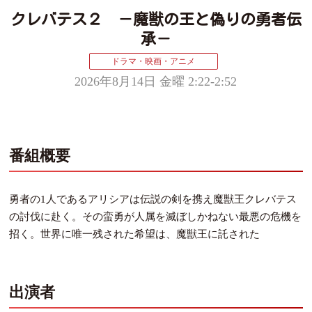
クレバテス２ －魔獣の王と偽りの勇者伝
承－
ドラマ・映画・アニメ
2026年8月14日 金曜 2:22-2:52
番組概要
勇者の1人であるアリシアは伝説の剣を携え魔獣王クレバテス
の討伐に赴く。その蛮勇が人属を滅ぼしかねない最悪の危機を
招く。世界に唯一残された希望は、魔獣王に託された
出演者