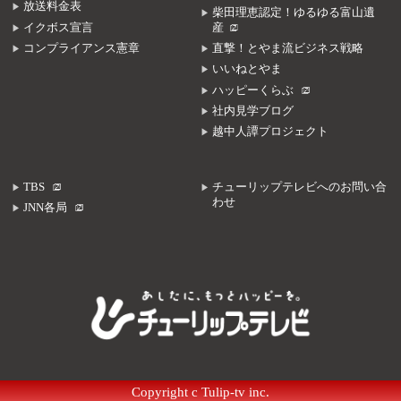
放送料金表
柴田理恵認定！ゆるゆる富山遺
イクボス宣言
産
コンプライアンス憲章
直撃！とやま流ビジネス戦略
いいねとやま
ハッピーくらぶ
社内見学ブログ
越中人譚プロジェクト
TBS
チューリップテレビへのお問い合
わせ
JNN各局
Copyright c Tulip-tv inc.