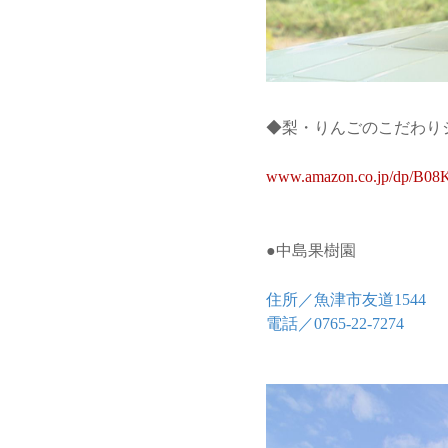
◆梨・りんごのこだわりジュ
www.amazon.co.jp/dp/B0
●中島果樹園
住所／魚津市友道1544
電話／0765-22-7274