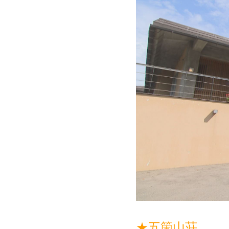
★五箇山荘