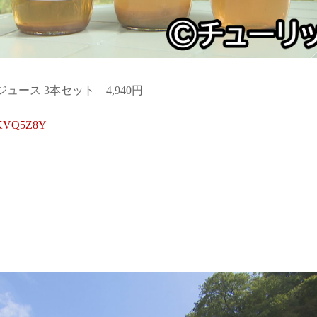
ース 3本セット 4,940円
8KVQ5Z8Y