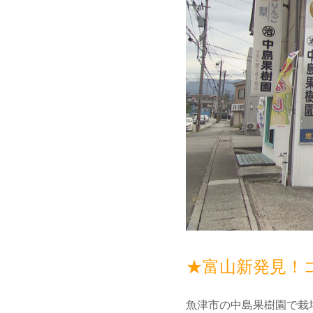
★富山新発見！
魚津市の中島果樹園で栽