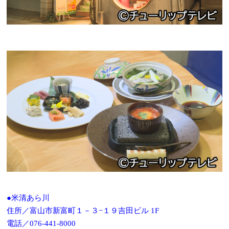
●米清あら川
住所／富山市新富町１－３−１９吉田ビル 1F
電話／076-441-8000