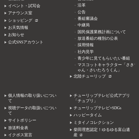
沿革
イベント・試写会
公告
アナウンス室
番組審議会
ショッピング
中継局
お天気情報
国民保護業務計画について
お知らせ
放送番組の種別の公表
公式SNSアカウント
採用情報
社内見学
青少年に見てもらいたい番組
マスコットキャラクター「さきち
ゃん・さいたろうくん」
北陸チューリップ
個人情報の取り扱いについ
チューリップテレビ公式アプリ
て
「チュプリ」
視聴データの取扱いについ
チューリップテレビ×SDGs
て
ハッピータイム
サイトポリシー
ミタイノコレクション
放送料金表
柴田理恵認定！ゆるゆる富山遺
イクボス宣言
産