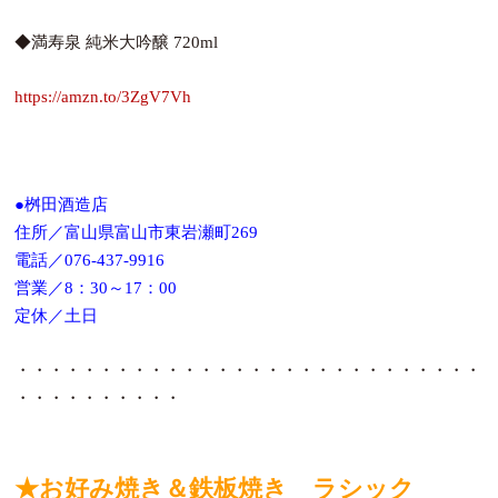
◆満寿泉 純米大吟醸 720ml
https://amzn.to/3ZgV7Vh
●桝田酒造店
住所／富山県富山市東岩瀬町269
電話／076-437-9916
営業／8：30～17：00
定休／土日
・・・・・・・・・・・・・・・・・・・・・・・・・・・・
・・・・・・・・・・
★
お好み焼き＆鉄板焼き
ラシック