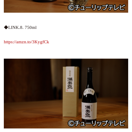
◆LINK.8. 750ml
https://amzn.to/3KygfCk