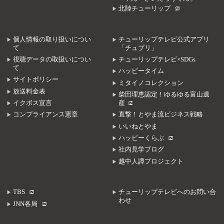
北陸チューリップ
個人情報の取り扱いについ
チューリップテレビ公式アプリ
て
「チュプリ」
視聴データの取扱いについ
チューリップテレビ×SDGs
て
ハッピータイム
サイトポリシー
ミタイノコレクション
放送料金表
柴田理恵認定！ゆるゆる富山遺
イクボス宣言
産
コンプライアンス憲章
直撃！とやま流ビジネス戦略
いいねとやま
ハッピーくらぶ
社内見学ブログ
越中人譚プロジェクト
TBS
チューリップテレビへのお問い合
わせ
JNN各局