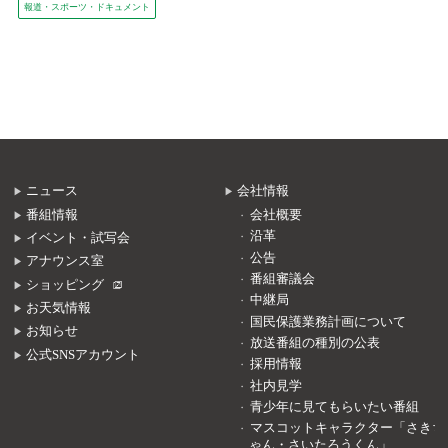
報道・スポーツ・ドキュメント
ニュース
会社情報
番組情報
会社概要
沿革
イベント・試写会
公告
アナウンス室
番組審議会
ショッピング
中継局
お天気情報
国民保護業務計画について
お知らせ
放送番組の種別の公表
公式SNSアカウント
採用情報
社内見学
青少年に見てもらいたい番組
マスコットキャラクター「さきち
ゃん・さいたろうくん」