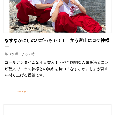
なすなかにしのバズっちゃ！！―笑う富山にロケ神様
―
第３水曜 よる７時
ゴールデンタイム２年目突入！今や全国的な人気を誇るコン
ビ芸人でロケの神様との異名を持つ「なすなかにし」が富山
を盛り上げる番組です。
バラエティ