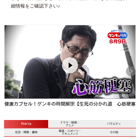
細情報をご確認下さい♪
り
健康カプセル！ゲンキの時間🈖🈑【生死の分かれ道 心筋梗塞
命を救った家族の決断】
ドラマ・映画・
Pick Up
バラエティ
アニメ
報道・スポーツ・
生活・情報・趣味
その他
ドキュメント