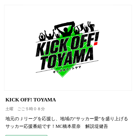
KICK OFF! TOYAMA
土曜 ごご５時０８分
地元のＪリーグを応援し、地域の“サッカー愛”を盛り上げる
サッカー応援番組です！MC橋本星奈 解説堤健吾