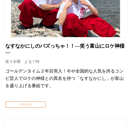
なすなかにしのバズっちゃ！！―笑う富山にロケ神様
―
第３水曜 よる７時
ゴールデンタイム２年目突入！今や全国的な人気を誇るコン
ビ芸人でロケの神様との異名を持つ「なすなかにし」が富山
を盛り上げる番組です。
バラエティ