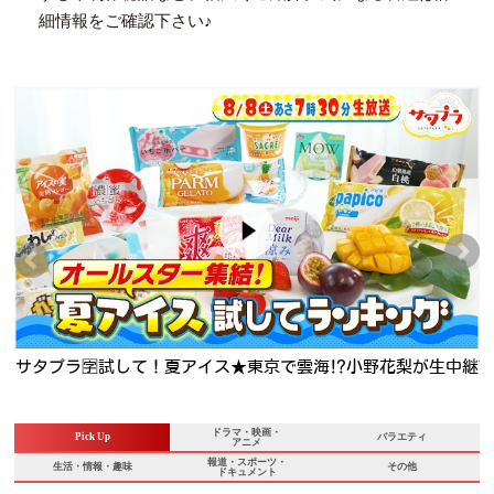
細情報をご確認下さい♪

サタプラ🈑試して！夏アイス★東京で雲海⁉小野花梨が生中継
★正門が旬の明石タコ釣り
ドラマ・映画・
Pick Up
バラエティ
アニメ
報道・スポーツ・
生活・情報・趣味
その他
ドキュメント