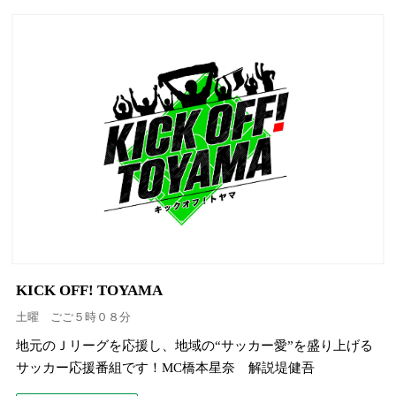
KICK OFF! TOYAMA
土曜 ごご５時０８分
地元のＪリーグを応援し、地域の“サッカー愛”を盛り上げる
サッカー応援番組です！MC橋本星奈 解説堤健吾