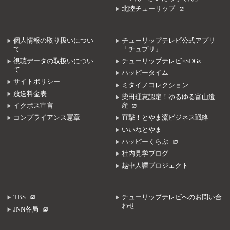
北陸チューリップ
個人情報の取り扱いについ
チューリップテレビ公式アプリ
て
「チュプリ」
視聴データの取扱いについ
チューリップテレビ×SDGs
て
ハッピータイム
サイトポリシー
ミタイノコレクション
放送料金表
柴田理恵認定！ゆるゆる富山遺
イクボス宣言
産
コンプライアンス憲章
直撃！とやま流ビジネス戦略
いいねとやま
ハッピーくらぶ
社内見学ブログ
越中人譚プロジェクト
TBS
チューリップテレビへのお問い合
わせ
JNN各局