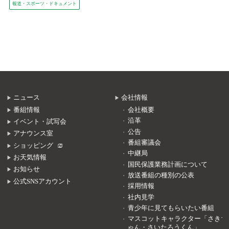
報道・スポーツ・ドキュメント
ニュース
会社情報
番組情報
会社概要
沿革
イベント・試写会
公告
アナウンス室
番組審議会
ショッピング
中継局
お天気情報
国民保護業務計画について
お知らせ
放送番組の種別の公表
公式SNSアカウント
採用情報
社内見学
青少年に見てもらいたい番組
マスコットキャラクター「さきち
ゃん・さいたろうくん」