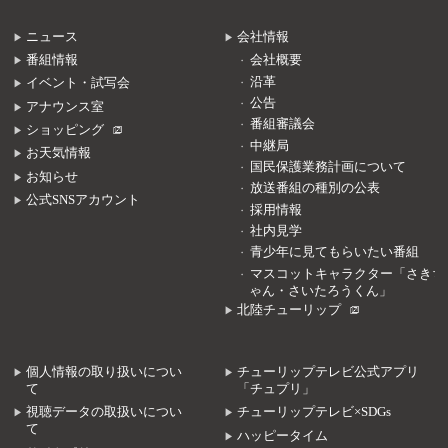
ニュース
会社情報
番組情報
会社概要
沿革
イベント・試写会
公告
アナウンス室
番組審議会
ショッピング
中継局
お天気情報
国民保護業務計画について
お知らせ
放送番組の種別の公表
公式SNSアカウント
採用情報
社内見学
青少年に見てもらいたい番組
マスコットキャラクター「さきち
ゃん・さいたろうくん」
北陸チューリップ
個人情報の取り扱いについ
チューリップテレビ公式アプリ
て
「チュプリ」
視聴データの取扱いについ
チューリップテレビ×SDGs
て
ハッピータイム