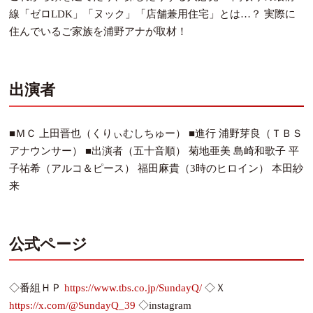
線「ゼロLDK」「ヌック」「店舗兼用住宅」とは…？ 実際に
住んでいるご家族を浦野アナが取材！
出演者
■ＭＣ 上田晋也（くりぃむしちゅー） ■進行 浦野芽良（ＴＢＳ
アナウンサー） ■出演者（五十音順） 菊地亜美 島崎和歌子 平
子祐希（アルコ＆ピース） 福田麻貴（3時のヒロイン） 本田紗
来
公式ページ
◇番組ＨＰ
https://www.tbs.co.jp/SundayQ/
◇Ｘ
https://x.com/@SundayQ_39
◇instagram