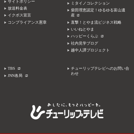
サイトポリシー
ミタイノコレクション
放送料金表
柴田理恵認定！ゆるゆる富山遺
イクボス宣言
産
コンプライアンス憲章
直撃！とやま流ビジネス戦略
いいねとやま
ハッピーくらぶ
社内見学ブログ
越中人譚プロジェクト
TBS
チューリップテレビへのお問い合
わせ
JNN各局