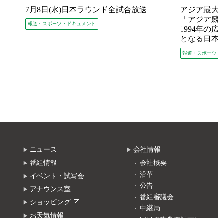
7月8日(水)日本ラウンド全試合放送
アジア最
「アジア
報道・スポーツ・ドキュメント
1994年
となる日
報道・スポーツ
ニュース
会社情報
番組情報
会社概要
沿革
イベント・試写会
公告
アナウンス室
番組審議会
ショッピング
中継局
お天気情報