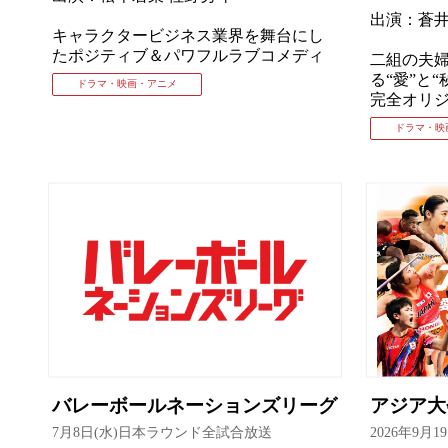
出演：蒼井
キャラクタービジネス業界を舞台にし
たポジティブ＆パワフルラブコメディ
⼆組の夫
る“愛”と“
ドラマ・映画・アニメ
完全オリ
ドラマ・映
バレーボールネーションズリーグ
アジア
7月8日(水)日本ラウンド全試合放送
2026年9月1