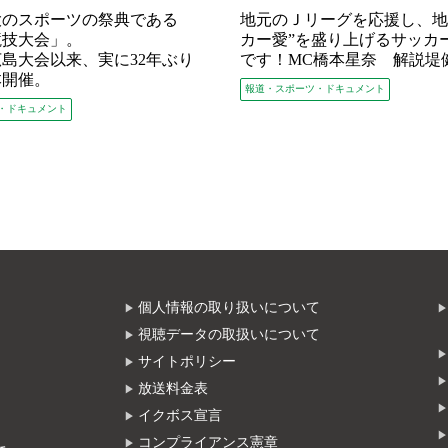
大のスポーツの祭典である
地元のＪリーグを応援し、地
競技大会」。
カー愛”を盛り上げるサッカ
の広島大会以来、実に32年ぶり
です！MC橋本星奈 解説堤
本開催。
報道・スポーツ・ドキュメント
・ドキュメント
個人情報の取り扱いについて
視聴データの取扱いについて
サイトポリシー
放送料金表
イクボス宣言
コンプライアンス憲章