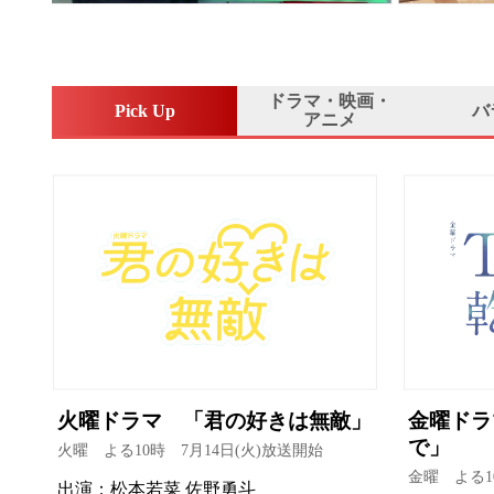
ドラマ・映画・
Pick Up
バ
アニメ
火曜ドラマ 「君の好きは無敵」
金曜ドラ
で」
火曜 よる10時 7月14日(火)放送開始
金曜 よる1
出演：松本若菜 佐野勇斗