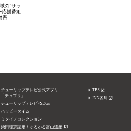
域の“サッ
ー応援番組
健吾
チューリップテレビ公式アプリ
TBS
「チュプリ」
JNN各局
チューリップテレビ×SDGs
ハッピータイム
ミタイノコレクション
柴田理恵認定！ゆるゆる富山遺産