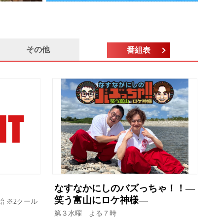
その他
番組表
なすなかにしのバズっちゃ！！―
笑う富山にロケ神様―
始 ※2クール
第３水曜 よる７時