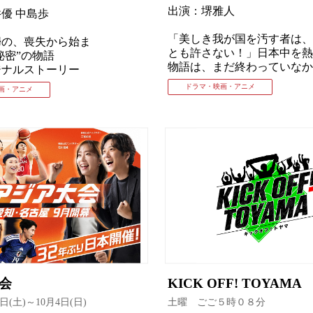
出演：堺雅人
優 中島歩
「美しき我が国を汚す者は、
婦の、喪失から始ま
とも許さない！」日本中を熱
秘密”の物語
物語は、まだ終わっていなか
ジナルストーリー
ドラマ・映画・アニメ
画・アニメ
大会
KICK OFF! TOYAMA
9日(土)～10月4日(日)
土曜 ごご５時０８分