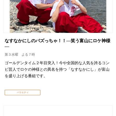
なすなかにしのバズっちゃ！！―笑う富山にロケ神様
―
第３水曜 よる７時
ゴールデンタイム２年目突入！今や全国的な人気を誇るコン
ビ芸人でロケの神様との異名を持つ「なすなかにし」が富山
を盛り上げる番組です。
バラエティ