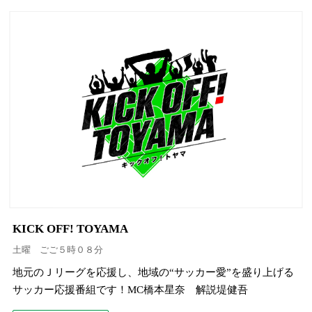
KICK OFF! TOYAMA
土曜 ごご５時０８分
地元のＪリーグを応援し、地域の“サッカー愛”を盛り上げる
サッカー応援番組です！MC橋本星奈 解説堤健吾