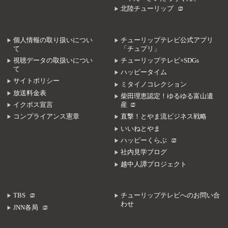
北陸チューリップ
個人情報の取り扱いについ
チューリップテレビ公式アプリ
て
「チュプリ」
視聴データの取扱いについ
チューリップテレビ×SDGs
て
ハッピータイム
サイトポリシー
ミタイノコレクション
放送料金表
柴田理恵認定！ゆるゆる富山遺
イクボス宣言
産
コンプライアンス憲章
直撃！とやま流ビジネス戦略
いいねとやま
ハッピーくらぶ
社内見学ブログ
越中人譚プロジェクト
TBS
チューリップテレビへのお問い合
わせ
JNN各局