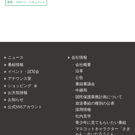
報道・スポーツ・ドキュメント
ニュース
会社情報
番組情報
会社概要
沿革
イベント・試写会
公告
アナウンス室
番組審議会
ショッピング
中継局
お天気情報
国民保護業務計画について
お知らせ
放送番組の種別の公表
公式SNSアカウント
採用情報
社内見学
青少年に見てもらいたい番組
マスコットキャラクター「さきち
ゃん・さいたろうくん」