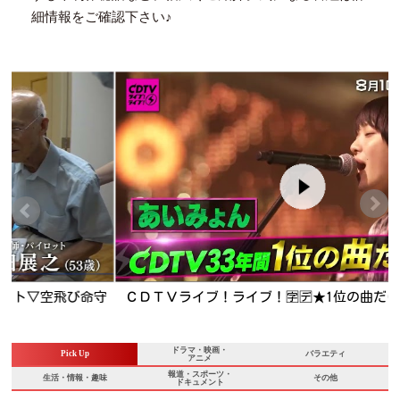
細情報をご確認下さい♪
守
ＣＤＴＶライブ！ライブ！🈑🈓★1位の曲だけスペシャル！
ドラマ・映画・
Pick Up
バラエティ
アニメ
報道・スポーツ・
生活・情報・趣味
その他
ドキュメント