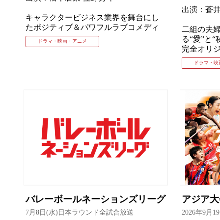
出演：蒼井
キャラクタービジネス業界を舞台にし
たポジティブ＆パワフルラブコメディ
⼆組の夫
る“愛”と“
ドラマ・映画・アニメ
完全オリ
ドラマ・映
バレーボールネーションズリーグ
アジア
7月8日(水)日本ラウンド全試合放送
2026年9月1