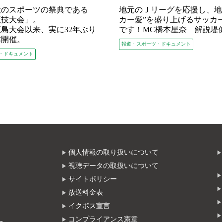
大のスポーツの祭典である
地元のＪリーグを応援し、地
競技大会」。
カー愛”を盛り上げるサッカ
の広島大会以来、実に32年ぶり
です！MC橋本星奈 解説堤
本開催。
報道・スポーツ・ドキュメント
・ドキュメント
個人情報の取り扱いについて
視聴データの取扱いについて
サイトポリシー
放送料金表
イクボス宣言
コンプライアンス憲章