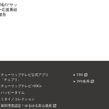
域の“サッ
ー応援番組
健吾
チューリップテレビ公式アプリ
TBS
「チュプリ」
JNN各局
チューリップテレビ×SDGs
ハッピータイム
ミタイノコレクション
柴田理恵認定！ゆるゆる富山遺産