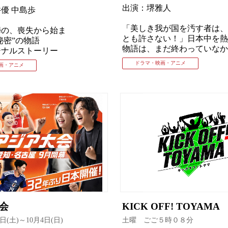
出演：堺雅人
優 中島歩
「美しき我が国を汚す者は、
婦の、喪失から始ま
とも許さない！」日本中を熱
秘密”の物語
物語は、まだ終わっていなか
ジナルストーリー
ドラマ・映画・アニメ
画・アニメ
大会
KICK OFF! TOYAMA
9日(土)～10月4日(日)
土曜 ごご５時０８分