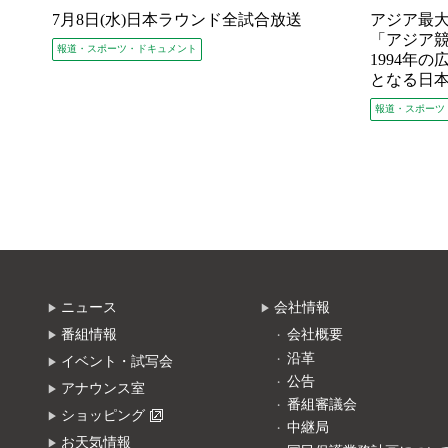
7月8日(水)日本ラウンド全試合放送
アジア最
「アジア
報道・スポーツ・ドキュメント
1994年
となる日
報道・スポーツ
ニュース
会社情報
番組情報
会社概要
沿革
イベント・試写会
公告
アナウンス室
番組審議会
ショッピング
中継局
お天気情報