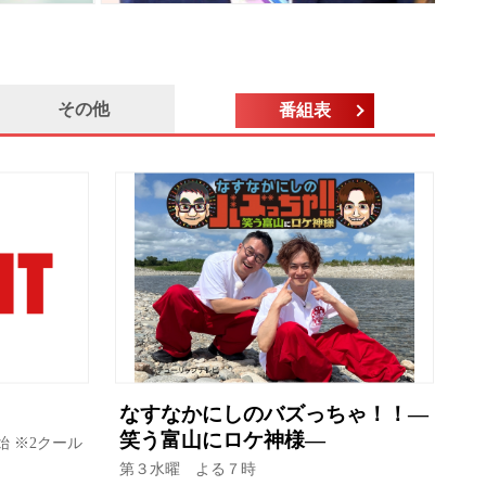
その他
番組表
なすなかにしのバズっちゃ！！―
笑う富山にロケ神様―
始 ※2クール
第３水曜 よる７時