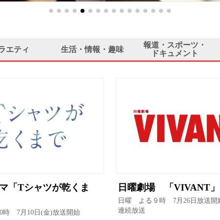
報道・スポーツ・
ラエティ
生活・情報・趣味
ドキュメント
マ「Tシャツが乾くま
日曜劇場 「VIVANT」
日曜 よる９時 7月26日放送開
連続放送
0時 7月10日(金)放送開始