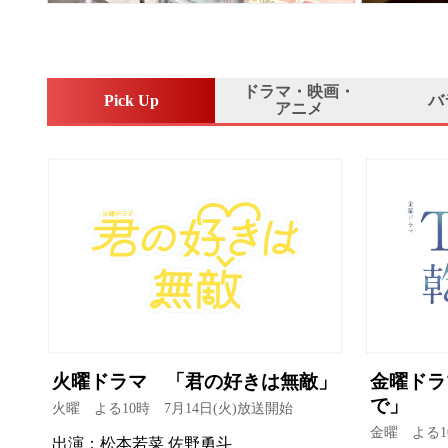
ドラマ・映画・
Pick Up
バ
アニメ
火曜ドラマ 「君の好きは無敵」
金曜ドラ
で」
火曜 よる10時 7月14日(火)放送開始
金曜 よる1
出演：松本若菜 佐野勇斗