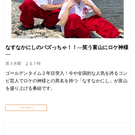
なすなかにしのバズっちゃ！！―笑う富山にロケ神様
―
第３水曜 よる７時
ゴールデンタイム２年目突入！今や全国的な人気を誇るコン
ビ芸人でロケの神様との異名を持つ「なすなかにし」が富山
を盛り上げる番組です。
バラエティ