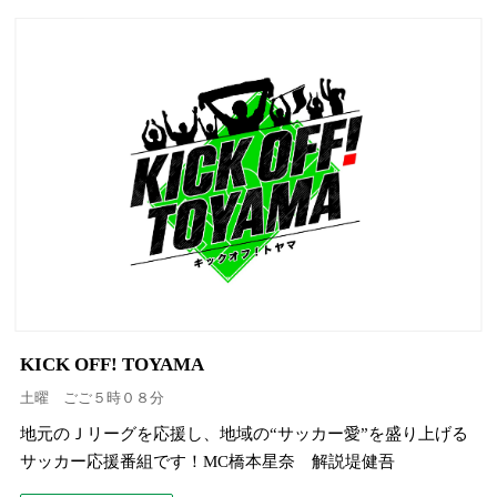
KICK OFF! TOYAMA
土曜 ごご５時０８分
地元のＪリーグを応援し、地域の“サッカー愛”を盛り上げる
サッカー応援番組です！MC橋本星奈 解説堤健吾