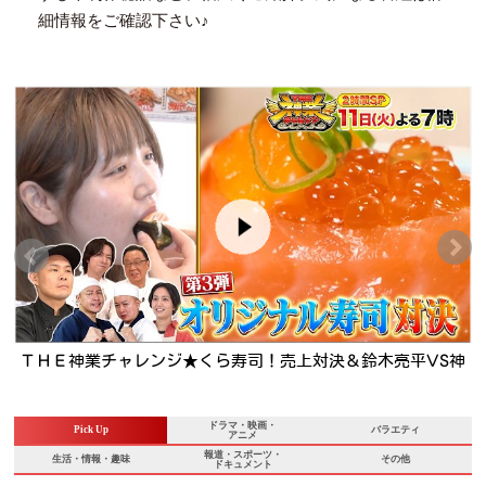
細情報をご確認下さい♪
イ
ＴＨＥ神業チャレンジ★くら寿司！売上対決＆鈴木亮平VS神
職人&松尾VS神クレーン🈖🈑
ドラマ・映画・
Pick Up
バラエティ
アニメ
報道・スポーツ・
生活・情報・趣味
その他
ドキュメント