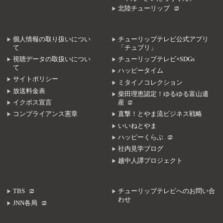
北陸チューリップ
個人情報の取り扱いについ
チューリップテレビ公式アプリ
て
「チュプリ」
視聴データの取扱いについ
チューリップテレビ×SDGs
て
ハッピータイム
サイトポリシー
ミタイノコレクション
放送料金表
柴田理恵認定！ゆるゆる富山遺
イクボス宣言
産
コンプライアンス憲章
直撃！とやま流ビジネス戦略
いいねとやま
ハッピーくらぶ
社内見学ブログ
越中人譚プロジェクト
TBS
チューリップテレビへのお問い合
わせ
JNN各局