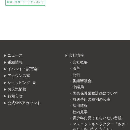
報道・スポーツ・ドキュメント
ニュース
会社情報
番組情報
会社概要
沿革
イベント・試写会
公告
アナウンス室
番組審議会
ショッピング
中継局
お天気情報
国民保護業務計画について
お知らせ
放送番組の種別の公表
公式SNSアカウント
採用情報
社内見学
青少年に見てもらいたい番組
マスコットキャラクター「さきち
ゃん・さいたろうくん」