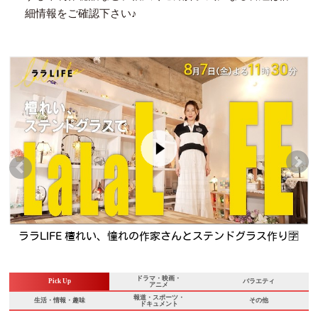
細情報をご確認下さい♪

サタプラ🈑試して！夏アイス★東京で雲海⁉小野花梨が生中継
★正門が旬の明石タコ釣り
ドラマ・映画・
Pick Up
バラエティ
アニメ
報道・スポーツ・
生活・情報・趣味
その他
ドキュメント