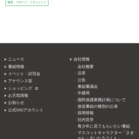
報道・スポーツ・ドキュメント
ニュース
会社情報
番組情報
会社概要
沿革
イベント・試写会
公告
アナウンス室
番組審議会
ショッピング
中継局
お天気情報
国民保護業務計画について
お知らせ
放送番組の種別の公表
公式SNSアカウント
採用情報
社内見学
青少年に見てもらいたい番組
マスコットキャラクター「さきち
ゃん・さいたろうくん」