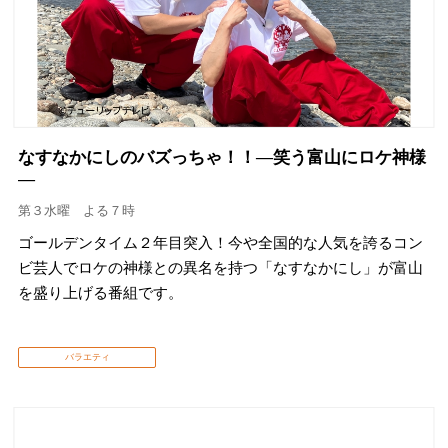
なすなかにしのバズっちゃ！！―笑う富山にロケ神様
―
第３水曜 よる７時
ゴールデンタイム２年目突入！今や全国的な人気を誇るコン
ビ芸人でロケの神様との異名を持つ「なすなかにし」が富山
を盛り上げる番組です。
バラエティ