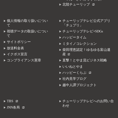
北陸チューリップ
個人情報の取り扱いについ
チューリップテレビ公式アプリ
て
「チュプリ」
視聴データの取扱いについ
チューリップテレビ×SDGs
て
ハッピータイム
サイトポリシー
ミタイノコレクション
放送料金表
柴田理恵認定！ゆるゆる富山遺
イクボス宣言
産
コンプライアンス憲章
直撃！とやま流ビジネス戦略
いいねとやま
ハッピーくらぶ
社内見学ブログ
越中人譚プロジェクト
TBS
チューリップテレビへのお問い合
わせ
JNN各局