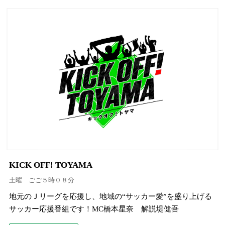
KICK OFF! TOYAMA
土曜 ごご５時０８分
地元のＪリーグを応援し、地域の“サッカー愛”を盛り上げる
サッカー応援番組です！MC橋本星奈 解説堤健吾