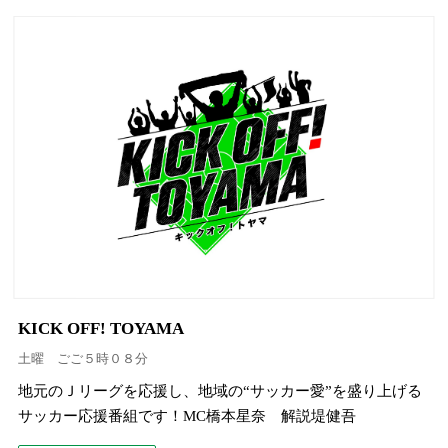
KICK OFF! TOYAMA
土曜 ごご５時０８分
地元のＪリーグを応援し、地域の“サッカー愛”を盛り上げる
サッカー応援番組です！MC橋本星奈 解説堤健吾