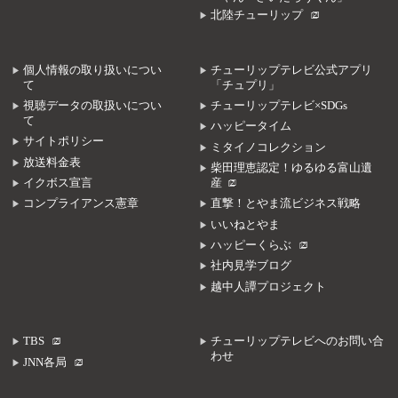
北陸チューリップ
個人情報の取り扱いについ
チューリップテレビ公式アプリ
て
「チュプリ」
視聴データの取扱いについ
チューリップテレビ×SDGs
て
ハッピータイム
サイトポリシー
ミタイノコレクション
放送料金表
柴田理恵認定！ゆるゆる富山遺
イクボス宣言
産
コンプライアンス憲章
直撃！とやま流ビジネス戦略
いいねとやま
ハッピーくらぶ
社内見学ブログ
越中人譚プロジェクト
TBS
チューリップテレビへのお問い合
わせ
JNN各局