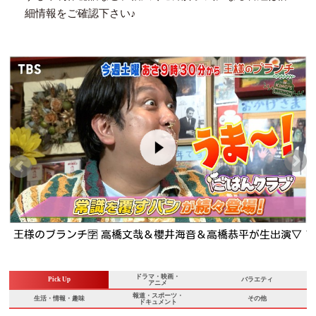
細情報をご確認下さい♪
▽
THE鬼タイジ【東京サマーランド完全占拠】VIVANT超大物俳
優＆M!LK初参戦
ドラマ・映画・
Pick Up
バラエティ
アニメ
報道・スポーツ・
生活・情報・趣味
その他
ドキュメント