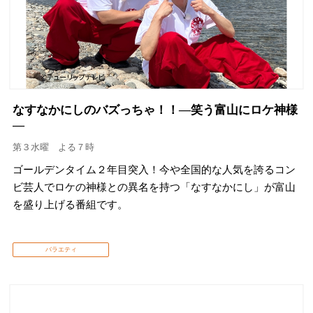
なすなかにしのバズっちゃ！！―笑う富山にロケ神様
―
第３水曜 よる７時
ゴールデンタイム２年目突入！今や全国的な人気を誇るコン
ビ芸人でロケの神様との異名を持つ「なすなかにし」が富山
を盛り上げる番組です。
バラエティ