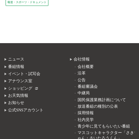
報道・スポーツ・ドキュメント
ニュース
会社情報
番組情報
会社概要
沿革
イベント・試写会
公告
アナウンス室
番組審議会
ショッピング
中継局
お天気情報
国民保護業務計画について
お知らせ
放送番組の種別の公表
公式SNSアカウント
採用情報
社内見学
青少年に見てもらいたい番組
マスコットキャラクター「さきち
ゃん・さいたろうくん」