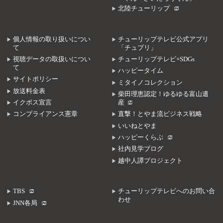
北陸チューリップ
個人情報の取り扱いについ
チューリップテレビ公式アプリ
て
「チュプリ」
視聴データの取扱いについ
チューリップテレビ×SDGs
て
ハッピータイム
サイトポリシー
ミタイノコレクション
放送料金表
柴田理恵認定！ゆるゆる富山遺
イクボス宣言
産
コンプライアンス憲章
直撃！とやま流ビジネス戦略
いいねとやま
ハッピーくらぶ
社内見学ブログ
越中人譚プロジェクト
TBS
チューリップテレビへのお問い合
わせ
JNN各局