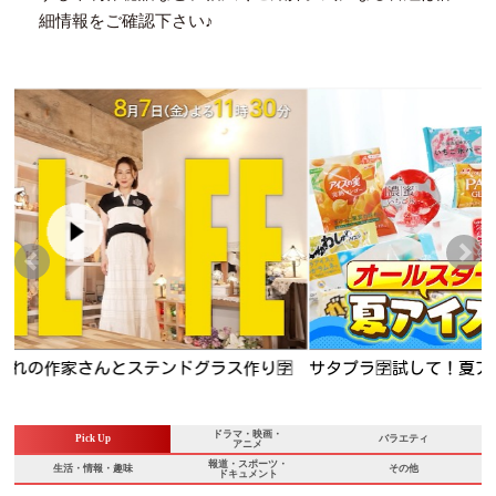
細情報をご確認下さい♪

サタプラ🈑試して！夏アイス★東京で雲海⁉小野花梨が生中継
★正門が旬の明石タコ釣り
ドラマ・映画・
Pick Up
バラエティ
アニメ
報道・スポーツ・
生活・情報・趣味
その他
ドキュメント