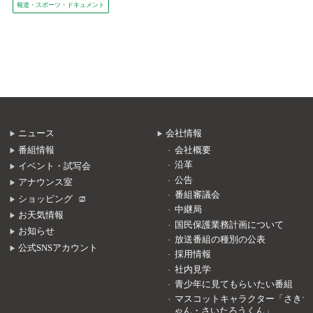
報道・スポーツ・ドキュメント
ニュース
会社情報
番組情報
会社概要
沿革
イベント・試写会
公告
アナウンス室
番組審議会
ショッピング
中継局
お天気情報
国民保護業務計画について
お知らせ
放送番組の種別の公表
公式SNSアカウント
採用情報
社内見学
青少年に見てもらいたい番組
マスコットキャラクター「さきち
ゃん・さいたろうくん」