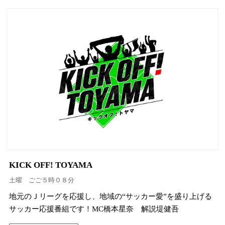
KICK OFF! TOYAMA
土曜 ごご５時０８分
地元のＪリーグを応援し、地域の“サッカー愛”を盛り上げる
サッカー応援番組です！MC橋本星奈 解説堤健吾