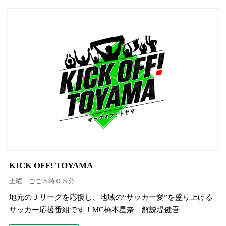
KICK OFF! TOYAMA
土曜 ごご５時０８分
地元のＪリーグを応援し、地域の“サッカー愛”を盛り上げる
サッカー応援番組です！MC橋本星奈 解説堤健吾