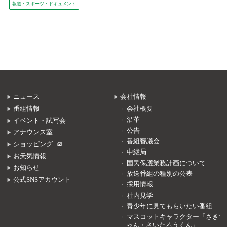
報道・スポーツ・ドキュメント
ニュース
会社情報
番組情報
会社概要
沿革
イベント・試写会
公告
アナウンス室
番組審議会
ショッピング
中継局
お天気情報
国民保護業務計画について
お知らせ
放送番組の種別の公表
公式SNSアカウント
採用情報
社内見学
青少年に見てもらいたい番組
マスコットキャラクター「さきち
ゃん・さいたろうくん」