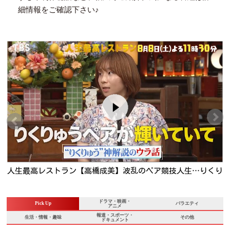
細情報をご確認下さい♪
・
人生最高レストラン【高橋成美】波乱のペア競技人生…りくり
ゅう神解説の舞台ウラ🈖🈑
ドラマ・映画・
Pick Up
バラエティ
アニメ
報道・スポーツ・
生活・情報・趣味
その他
ドキュメント