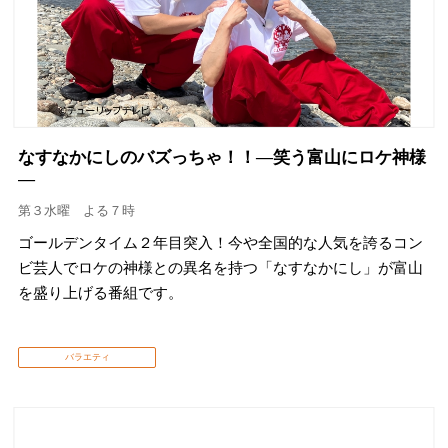
なすなかにしのバズっちゃ！！―笑う富山にロケ神様
―
第３水曜 よる７時
ゴールデンタイム２年目突入！今や全国的な人気を誇るコン
ビ芸人でロケの神様との異名を持つ「なすなかにし」が富山
を盛り上げる番組です。
バラエティ