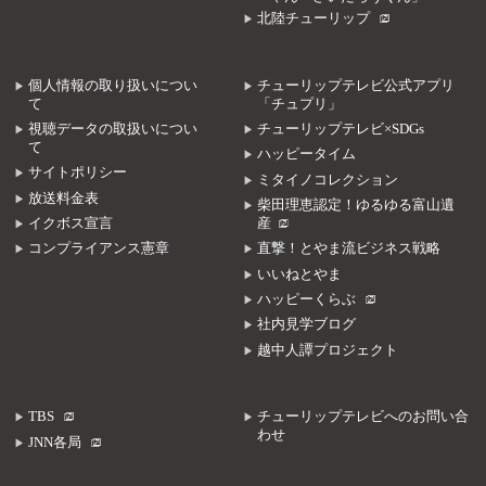
北陸チューリップ
個人情報の取り扱いについ
チューリップテレビ公式アプリ
て
「チュプリ」
視聴データの取扱いについ
チューリップテレビ×SDGs
て
ハッピータイム
サイトポリシー
ミタイノコレクション
放送料金表
柴田理恵認定！ゆるゆる富山遺
イクボス宣言
産
コンプライアンス憲章
直撃！とやま流ビジネス戦略
いいねとやま
ハッピーくらぶ
社内見学ブログ
越中人譚プロジェクト
TBS
チューリップテレビへのお問い合
わせ
JNN各局