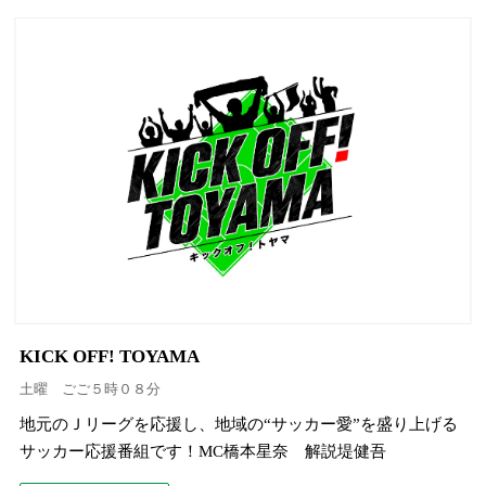
KICK OFF! TOYAMA
土曜 ごご５時０８分
地元のＪリーグを応援し、地域の“サッカー愛”を盛り上げる
サッカー応援番組です！MC橋本星奈 解説堤健吾