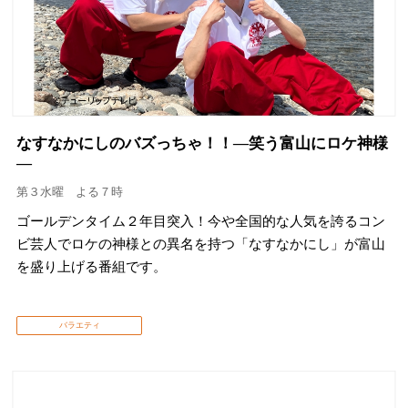
なすなかにしのバズっちゃ！！―笑う富山にロケ神様
―
第３水曜 よる７時
ゴールデンタイム２年目突入！今や全国的な人気を誇るコン
ビ芸人でロケの神様との異名を持つ「なすなかにし」が富山
を盛り上げる番組です。
バラエティ