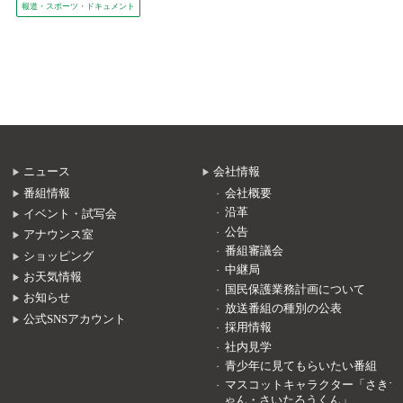
報道・スポーツ・ドキュメント
ニュース
会社情報
番組情報
会社概要
沿革
イベント・試写会
公告
アナウンス室
番組審議会
ショッピング
中継局
お天気情報
国民保護業務計画について
お知らせ
放送番組の種別の公表
公式SNSアカウント
採用情報
社内見学
青少年に見てもらいたい番組
マスコットキャラクター「さきち
ゃん・さいたろうくん」