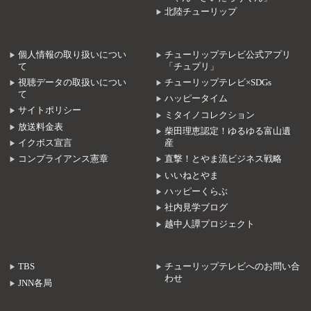
北陸チューリップ
個人情報の取り扱いについ
チューリップテレビ公式アプリ
て
「チュプリ」
視聴データの取扱いについ
チューリップテレビ×SDGs
て
ハッピータイム
サイトポリシー
ミタイノコレクション
放送料金表
柴田理恵認定！ゆるゆる富山遺
イクボス宣言
産
コンプライアンス憲章
直撃！とやま流ビジネス戦略
いいねとやま
ハッピーくらぶ
社内見学ブログ
越中人譚プロジェクト
TBS
チューリップテレビへのお問い合
わせ
JNN各局