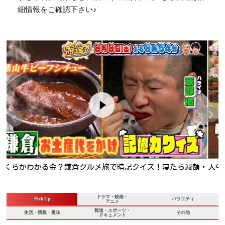
細情報をご確認下さい♪
・
人生最高レストラン【高橋成美】波乱のペア競技人生…りくり
ゅう神解説の舞台ウラ🈖🈑
ドラマ・映画・
Pick Up
バラエティ
アニメ
報道・スポーツ・
生活・情報・趣味
その他
ドキュメント