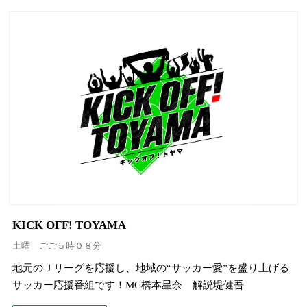
KICK OFF! TOYAMA
土曜 ごご５時０８分
地元のＪリーグを応援し、地域の“サッカー愛”を盛り上げる
サッカー応援番組です！MC橋本星奈 解説堤健吾