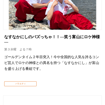
なすなかにしのバズっちゃ！！―笑う富山にロケ神様
―
第３水曜 よる７時
ゴールデンタイム２年目突入！今や全国的な人気を誇るコン
ビ芸人でロケの神様との異名を持つ「なすなかにし」が富山
を盛り上げる番組です。
バラエティ