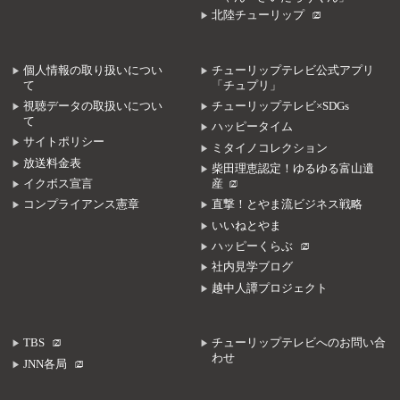
北陸チューリップ
個人情報の取り扱いについ
チューリップテレビ公式アプリ
て
「チュプリ」
視聴データの取扱いについ
チューリップテレビ×SDGs
て
ハッピータイム
サイトポリシー
ミタイノコレクション
放送料金表
柴田理恵認定！ゆるゆる富山遺
イクボス宣言
産
コンプライアンス憲章
直撃！とやま流ビジネス戦略
いいねとやま
ハッピーくらぶ
社内見学ブログ
越中人譚プロジェクト
TBS
チューリップテレビへのお問い合
わせ
JNN各局