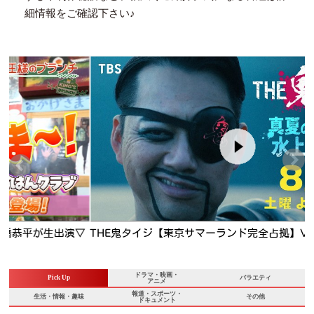
細情報をご確認下さい♪
▽
THE鬼タイジ【東京サマーランド完全占拠】VIVANT超大物俳
優＆M!LK初参戦
ドラマ・映画・
Pick Up
バラエティ
アニメ
報道・スポーツ・
生活・情報・趣味
その他
ドキュメント