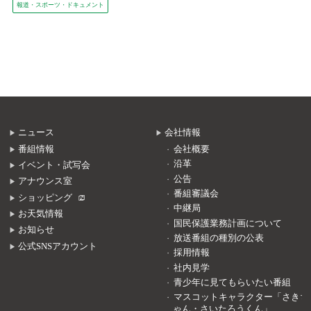
報道・スポーツ・ドキュメント
ニュース
会社情報
番組情報
会社概要
沿革
イベント・試写会
公告
アナウンス室
番組審議会
ショッピング
中継局
お天気情報
国民保護業務計画について
お知らせ
放送番組の種別の公表
公式SNSアカウント
採用情報
社内見学
青少年に見てもらいたい番組
マスコットキャラクター「さきち
ゃん・さいたろうくん」