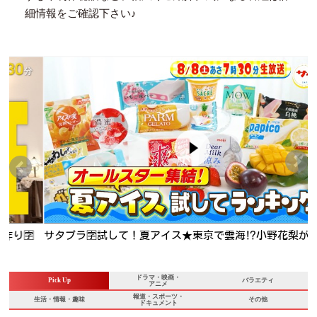
細情報をご確認下さい♪

サタプラ🈑試して！夏アイス★東京で雲海⁉小野花梨が生中継
★正門が旬の明石タコ釣り
ドラマ・映画・
Pick Up
バラエティ
アニメ
報道・スポーツ・
生活・情報・趣味
その他
ドキュメント