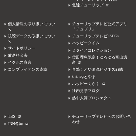
北陸チューリップ
個人情報の取り扱いについ
チューリップテレビ公式アプリ
て
「チュプリ」
視聴データの取扱いについ
チューリップテレビ×SDGs
て
ハッピータイム
サイトポリシー
ミタイノコレクション
放送料金表
柴田理恵認定！ゆるゆる富山遺
イクボス宣言
産
コンプライアンス憲章
直撃！とやま流ビジネス戦略
いいねとやま
ハッピーくらぶ
社内見学ブログ
越中人譚プロジェクト
TBS
チューリップテレビへのお問い合
わせ
JNN各局