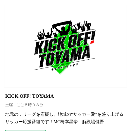
KICK OFF! TOYAMA
土曜 ごご５時０８分
地元のＪリーグを応援し、地域の“サッカー愛”を盛り上げる
サッカー応援番組です！MC橋本星奈 解説堤健吾