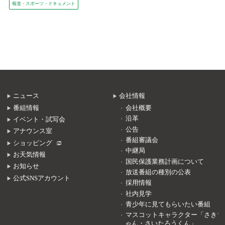
報道・スポーツ・ドキュメント
ニュース
会社情報
番組情報
会社概要
沿革
イベント・試写会
公告
アナウンス室
番組審議会
ショッピング
中継局
お天気情報
国民保護業務計画について
お知らせ
放送番組の種別の公表
公式SNSアカウント
採用情報
社内見学
青少年に見てもらいたい番組
マスコットキャラクター「さきち
ゃん・さいたろうくん」