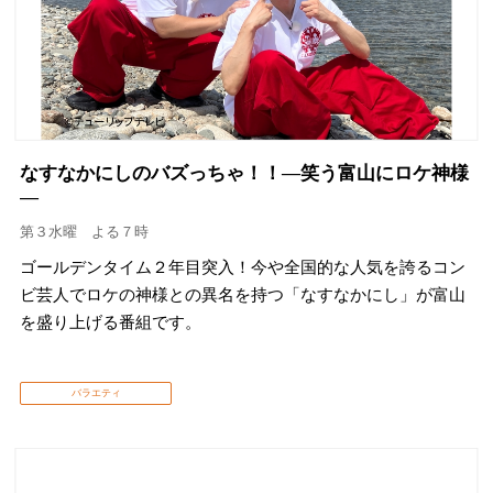
なすなかにしのバズっちゃ！！―笑う富山にロケ神様
―
第３水曜 よる７時
ゴールデンタイム２年目突入！今や全国的な人気を誇るコン
ビ芸人でロケの神様との異名を持つ「なすなかにし」が富山
を盛り上げる番組です。
バラエティ