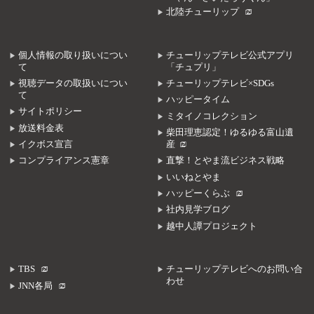
北陸チューリップ
個人情報の取り扱いについ
チューリップテレビ公式アプリ
て
「チュプリ」
視聴データの取扱いについ
チューリップテレビ×SDGs
て
ハッピータイム
サイトポリシー
ミタイノコレクション
放送料金表
柴田理恵認定！ゆるゆる富山遺
イクボス宣言
産
コンプライアンス憲章
直撃！とやま流ビジネス戦略
いいねとやま
ハッピーくらぶ
社内見学ブログ
越中人譚プロジェクト
TBS
チューリップテレビへのお問い合
わせ
JNN各局