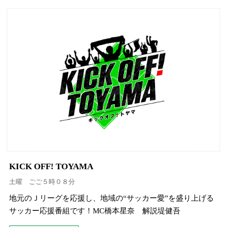
KICK OFF! TOYAMA
土曜 ごご５時０８分
地元のＪリーグを応援し、地域の“サッカー愛”を盛り上げる
サッカー応援番組です！MC橋本星奈 解説堤健吾