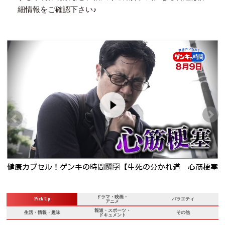
細情報をご確認下さい♪
り
健康カプセル！ゲンキの時間🈖🈑【生死の分かれ道 心筋梗塞
命を救った家族の決断】
ドラマ・映画・
Pick Up
バラエティ
アニメ
報道・スポーツ・
生活・情報・趣味
その他
ドキュメント