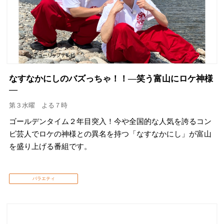
なすなかにしのバズっちゃ！！―笑う富山にロケ神様
―
第３水曜 よる７時
ゴールデンタイム２年目突入！今や全国的な人気を誇るコン
ビ芸人でロケの神様との異名を持つ「なすなかにし」が富山
を盛り上げる番組です。
バラエティ