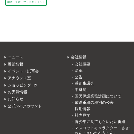
報道・スポーツ・ドキュメント
ニュース
会社情報
番組情報
会社概要
沿革
イベント・試写会
公告
アナウンス室
番組審議会
ショッピング
中継局
お天気情報
国民保護業務計画について
お知らせ
放送番組の種別の公表
公式SNSアカウント
採用情報
社内見学
青少年に見てもらいたい番組
マスコットキャラクター「さきち
ゃん・さいたろうくん」