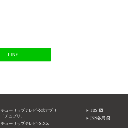
LINE
チューリップテレビ公式アプリ
TBS
「チュプリ」
JNN各局
チューリップテレビ×SDGs