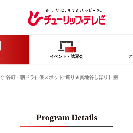
報
イベント
・試写会
ア
で“谷町・朝ドラ俳優スポット”巡り★貫地谷しほり】🈑
Program Details