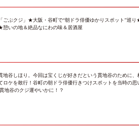
「ごぶクジ」★大阪・谷町で“朝ドラ俳優ゆかりスポット”巡り
★憩いの地＆絶品なにわの味＆居酒屋
貫地谷しほり。今回は宝くじが好きだという貫地谷のために、相
てロケを敢行！谷町の朝ドラ俳優行きつけスポットを当時の思
 貫地谷のクジ運やいかに！？