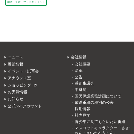
報道・スポーツ・ドキュメント
ニュース
会社情報
番組情報
会社概要
沿革
イベント・試写会
公告
アナウンス室
番組審議会
ショッピング
中継局
お天気情報
国民保護業務計画について
お知らせ
放送番組の種別の公表
公式SNSアカウント
採用情報
社内見学
青少年に見てもらいたい番組
マスコットキャラクター「さきち
ゃん・さいたろうくん」