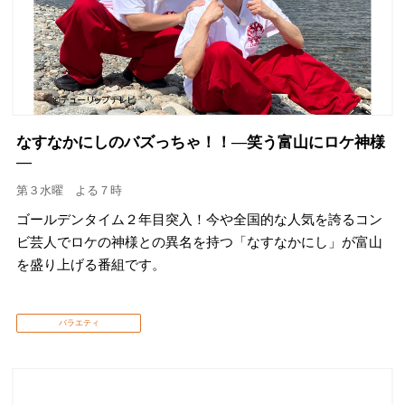
なすなかにしのバズっちゃ！！―笑う富山にロケ神様
―
第３水曜 よる７時
ゴールデンタイム２年目突入！今や全国的な人気を誇るコン
ビ芸人でロケの神様との異名を持つ「なすなかにし」が富山
を盛り上げる番組です。
バラエティ