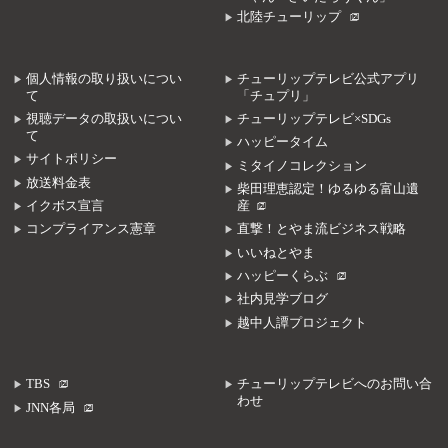
北陸チューリップ
個人情報の取り扱いについ
チューリップテレビ公式アプリ
て
「チュプリ」
視聴データの取扱いについ
チューリップテレビ×SDGs
て
ハッピータイム
サイトポリシー
ミタイノコレクション
放送料金表
柴田理恵認定！ゆるゆる富山遺
イクボス宣言
産
コンプライアンス憲章
直撃！とやま流ビジネス戦略
いいねとやま
ハッピーくらぶ
社内見学ブログ
越中人譚プロジェクト
TBS
チューリップテレビへのお問い合
わせ
JNN各局