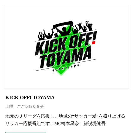
KICK OFF! TOYAMA
土曜 ごご５時０８分
地元のＪリーグを応援し、地域の“サッカー愛”を盛り上げる
サッカー応援番組です！MC橋本星奈 解説堤健吾