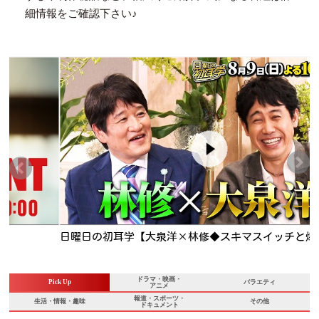
細情報をご確認下さい♪
日曜日の初耳学【大泉洋×林修◆スキマスイッチと爆笑リモー
ト＆吉田羊が暴露】🈑
ドラマ・映画・
Pick Up
バラエティ
アニメ
報道・スポーツ・
生活・情報・趣味
その他
ドキュメント