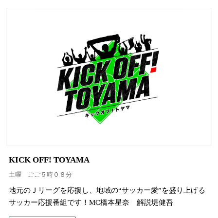
KICK OFF! TOYAMA
土曜 ごご５時０８分
地元のＪリーグを応援し、地域の“サッカー愛”を盛り上げる
サッカー応援番組です！MC橋本星奈 解説堤健吾