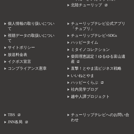
北陸チューリップ
個人情報の取り扱いについ
チューリップテレビ公式アプリ
て
「チュプリ」
視聴データの取扱いについ
チューリップテレビ×SDGs
て
ハッピータイム
サイトポリシー
ミタイノコレクション
放送料金表
柴田理恵認定！ゆるゆる富山遺
イクボス宣言
産
コンプライアンス憲章
直撃！とやま流ビジネス戦略
いいねとやま
ハッピーくらぶ
社内見学ブログ
越中人譚プロジェクト
TBS
チューリップテレビへのお問い合
わせ
JNN各局