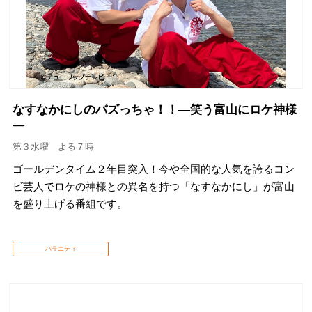
なすなかにしのバズっちゃ！！―笑う富山にロケ神様
―
第３水曜 よる７時
ゴールデンタイム２年目突入！今や全国的な人気を誇るコン
ビ芸人でロケの神様との異名を持つ「なすなかにし」が富山
を盛り上げる番組です。
バラエティ