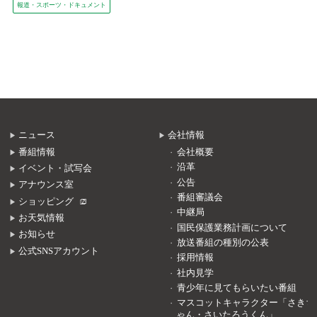
報道・スポーツ・ドキュメント
ニュース
会社情報
番組情報
会社概要
沿革
イベント・試写会
公告
アナウンス室
番組審議会
ショッピング
中継局
お天気情報
国民保護業務計画について
お知らせ
放送番組の種別の公表
公式SNSアカウント
採用情報
社内見学
青少年に見てもらいたい番組
マスコットキャラクター「さきち
ゃん・さいたろうくん」