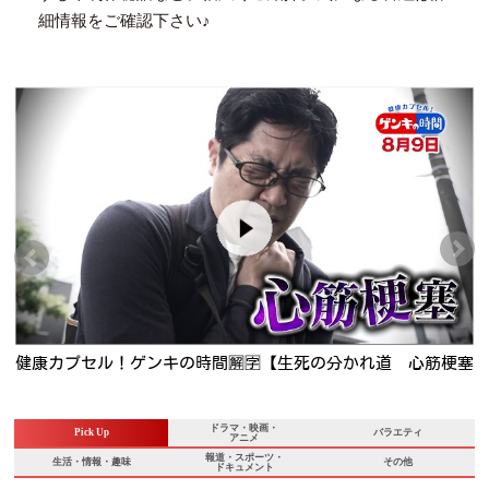
細情報をご確認下さい♪
り
健康カプセル！ゲンキの時間🈖🈑【生死の分かれ道 心筋梗塞
命を救った家族の決断】
ドラマ・映画・
Pick Up
バラエティ
アニメ
報道・スポーツ・
生活・情報・趣味
その他
ドキュメント