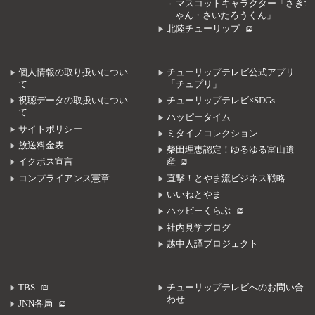
マスコットキャラクター「さきち
ゃん・さいたろうくん」
北陸チューリップ
個人情報の取り扱いについ
チューリップテレビ公式アプリ
て
「チュプリ」
視聴データの取扱いについ
チューリップテレビ×SDGs
て
ハッピータイム
サイトポリシー
ミタイノコレクション
放送料金表
柴田理恵認定！ゆるゆる富山遺
イクボス宣言
産
コンプライアンス憲章
直撃！とやま流ビジネス戦略
いいねとやま
ハッピーくらぶ
社内見学ブログ
越中人譚プロジェクト
TBS
チューリップテレビへのお問い合
わせ
JNN各局