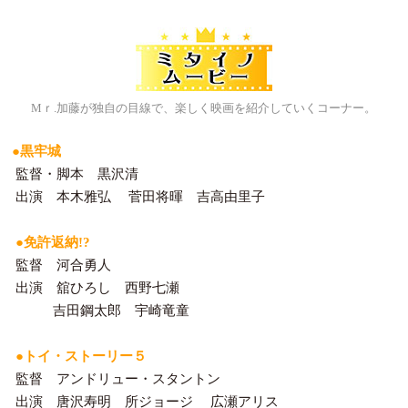
Mｒ.加藤が独自の目線で、楽しく映画を紹介していくコーナー。
●黒牢城
監督・脚本 黒沢清
出演 本木雅弘 菅田将暉 吉高由里子
●免許返納!?
監督 河合勇人
出演 舘ひろし 西野七瀬
吉田鋼太郎 宇崎竜童
●トイ・ストーリー５
監督 アンドリュー・スタントン
出演 唐沢寿明 所ジョージ 広瀬アリス