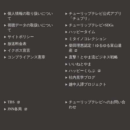
個人情報の取り扱いについ
チューリップテレビ公式アプリ
て
「チュプリ」
視聴データの取扱いについ
チューリップテレビ×SDGs
て
ハッピータイム
サイトポリシー
ミタイノコレクション
放送料金表
柴田理恵認定！ゆるゆる富山遺
イクボス宣言
産
コンプライアンス憲章
直撃！とやま流ビジネス戦略
いいねとやま
ハッピーくらぶ
社内見学ブログ
越中人譚プロジェクト
TBS
チューリップテレビへのお問い合
わせ
JNN各局