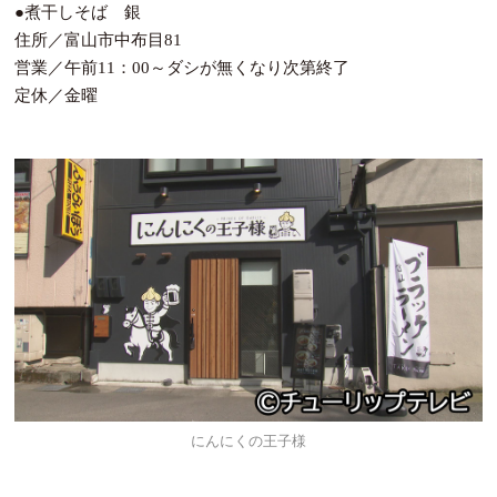
●煮干しそば 銀
住所／富山市中布目81
営業／午前11：00～ダシが無くなり次第終了
定休／金曜
にんにくの王子様