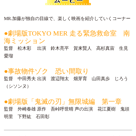
MR.加藤が独自の目線で、楽しく映画を紹介していくコーナー
●劇場版TOKYO MER 走る緊急救命室 南
海ミッション
監督 松木彩 出演 鈴木亮平 賀来賢人 高杉真宙 生見
愛瑠
●事故物件ゾク 恐い間取り
監督 中田秀夫 出演 渡辺翔太 畑芽育 山田真歩 じろう
（シソンヌ）
●劇場版「鬼滅の刃」無限城編 第一章
監督 外崎春雄 原作 吾峠呼世晴 声の出演 花江夏樹 鬼頭
明里 下野紘 石田彰