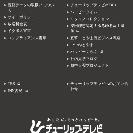
視聴データの取扱いについ
チューリップテレビ×SDGs
て
ハッピータイム
サイトポリシー
ミタイノコレクション
放送料金表
柴田理恵認定！ゆるゆる富山遺
イクボス宣言
産
コンプライアンス憲章
直撃！とやま流ビジネス戦略
いいねとやま
ハッピーくらぶ
社内見学ブログ
越中人譚プロジェクト
TBS
チューリップテレビへのお問い合
わせ
JNN各局