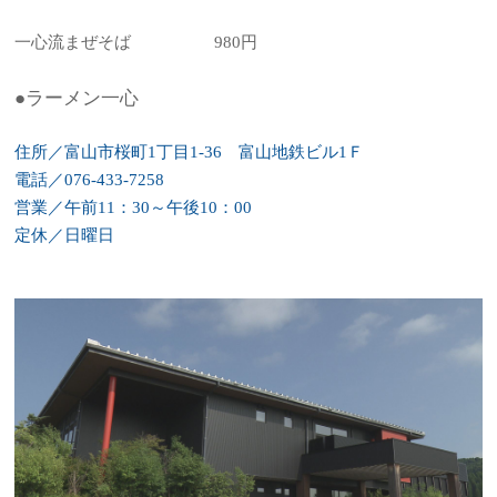
一心流まぜそば 980円
●ラーメン一心
住所／富山市桜町1丁目1-36 富山地鉄ビル1Ｆ
電話／076-433-7258
営業／午前11：30～午後10：00
定休／日曜日