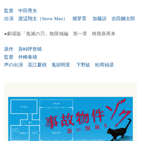
監督 中田秀夫
出演 渡辺翔太（Snow Man） 畑芽育 加藤諒 吉田鋼太郎
●劇場版「鬼滅の刃」無限城編 第一章 猗窩座再来
原作 吾峠呼世晴
監督 外崎春雄
声の出演 花江夏樹 鬼頭明里 下野紘 松岡禎丞