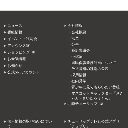
ニュース
会社情報
番組情報
会社概要
沿革
イベント・試写会
公告
アナウンス室
番組審議会
ショッピング
中継局
お天気情報
国民保護業務計画について
お知らせ
放送番組の種別の公表
公式SNSアカウント
採用情報
社内見学
青少年に見てもらいたい番組
マスコットキャラクター「さきち
ゃん・さいたろうくん」
北陸チューリップ
個人情報の取り扱いについ
チューリップテレビ公式アプリ
て
「チュプリ」